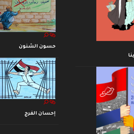
حسون الشنون
نا
إحسان الفرج