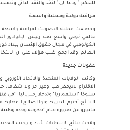
للحكم." ودعا الى "النقد والنقد الذاتي وتصح
مراقبة دولية ومحلية واسعة
وخضعت عملية التصويت لمراقبة واسعة شار
عالمي نوعي واسع ضم رئيس الإكوادور السا
الكولومبي في مجال حقوق الإنسان بيداد كوردو
العالم. وقد اجمع اغلب هؤلاء على ان الانت
عقوبات جديدة
وكانت الولايات المتحدة والاتحاد الأوروبي و
الاقتراع لاديمقراطيا وغير حر ولا شفاف. 
سلوكا "استعماريا" وتدخلا إمبرياليا: "في فنز
النتائج، أحترم الذين صوتوا لصالح المعارضة
مادورو عن ضرورة قيام "حكومة وحدة وطنية".
ولاقت نتائج الانتخابات تأييد وترحيب العدي