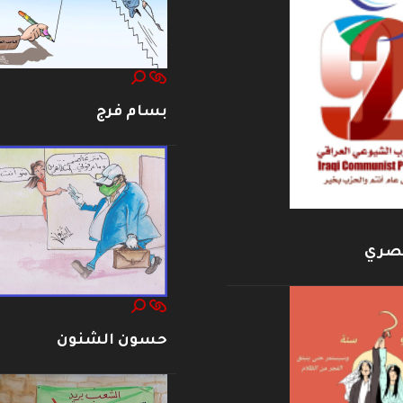
بسام فرج
بصري
حسون الشنون