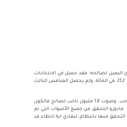
اليمين لصالحه. فقد حصل في الانتخابات
الرئاسية التي جرت الاحد الفائت في فنزويلاعلى 67,81 في المائة من الاصوات، فيما حصل هنرى فالكون على 21,2 في المائة. ولم يحصل المنافس الثالث
وحسب لجنة الانتخابات الوطنية العليا صوت لصالح الرئيس في يوم انتخابي هادئ اكثر من 6 ملايين ناخب. وصوت 1,8 مليون ناخب لصالح فالكون
ح مادورو التحقق من جميع الأصوات التي تم
ي التحقق منها بانتظام، لتفادي اية اخطاء قد