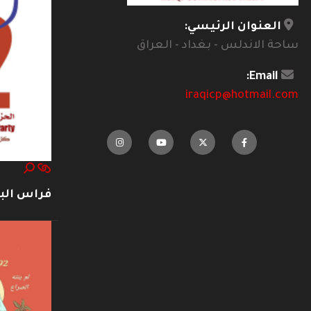
العنوان الرئيسي:
ساحة الاندلس - بغداد - العراق
Email:
iraqicp@hotmail.com
فراس ال