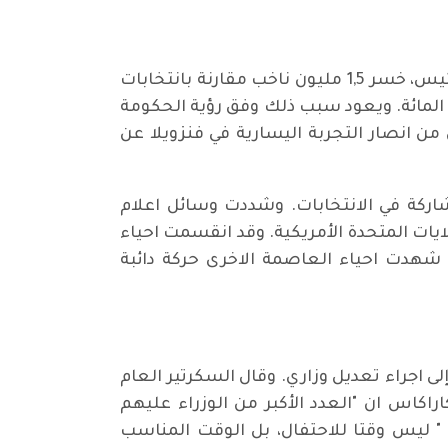
ومع اعلان النتائج نظم انصار الرئيس وناخبو اليسار احتفالات جماهيرية امام القصر الرئاسي. علماً أن الرئيس، خسر 1,5 مليون ناخب مقارنة بانتخابات
 ان نسبة المشاركة في الانتخابات جاءت منخفضة مقارنة بالدورات السابقة، حيث بلغت 48 في المائة. ويعود سبب ذلك وفق رؤية الحكومة
من انصار التجربة اليسارية في فنزويلا عن
اركة في الانتخابات. وشددت وسائل اعلام
لايات المتحدة الأمريكية. وقد انقسمت احياء
 شهدت احياء العاصمة الاخرى حركة دائبة
الانتخابي، دعا الرئيس إلى اجراء تعديل وزاري. وقال السكرتير العام
اكاس ان "العدد الأكبر من الوزراء عليهم
 " ليس وقتا للاحتفال، بل الوقت المناسب