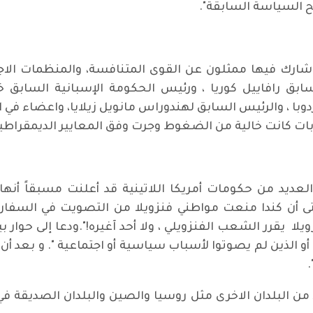
يح السياسة السابقة".
ك فيها ممثلون عن القوى المتنافسة، والمنظمات الاجتم
بق رافاييل كوريا ، ورئيس الحكومة الإسبانية السابق خ
با ، والرئيس السابق لهندوراس مانويل زيلايا، واعضاء في ال
خابات كانت خالية من الضغوط وجرت وفق المعايير الديمقراطي
العديد من حكومات أمريكا اللاتينية قد أعلنت مسبقاً أنها ل
حتى أن كندا منعت مواطني فنزويلا من التصويت في السفار
ويلا يقرر الشعب الفنزويلي ، ولا أحد آغيره!".ودعا إلى حوار
 أو الذين لم يصوتوا لأسباب سياسية أو اجتماعية ". و بعد أ
د من البلدان الاخرى مثل روسيا والصين والبلدان الصديقة في