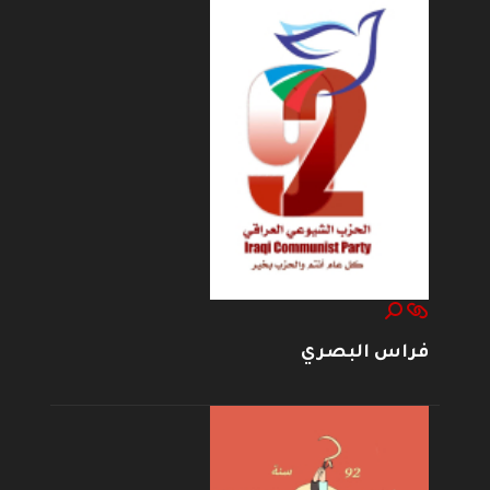
فراس البصري