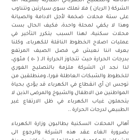
الادامة والتصليح الكهربائي الطارئة بسرعة، أما
الشركة ( الريان ) فلا تملك سوى سيارتين وتتناوب
على ستة محلات ضخمة لأجل الادامة والصيانة
وهذا لا يكفي لمحلة واحدة، فكيف الحال بست
محلات سكنية، لهذا السبب يتكرر التأخير في
عمليات اصلاح الخطوط الناقلة للكهرباء، وكلنا
يعرف اننا نعيش في فصل الصيف المرتفع
بدرجات الحرارة حيث تتجاوز الحرارة الـ ( ٥٠ ) مئوي،
لذا نجد ان الشركة ملزمة بالتصليح الفوري
للخطوط والشبكات العاطلة فورا، ومنطلقين من
توجس ان أي انقطاع في الكهرباء قد يؤدي بحياة
المواطنين من الاطفال والشيوخ والمرضى الذين لا
يتحملون غياب الكهرباء في ظل الارتفاع غير
الطبيعي لدرجات الحرارة ..
أهالي المحلات السكنية يطالبون وزارة الكهرباء
بضرورة الغاء عقد هذه الشركة والرجوع الى