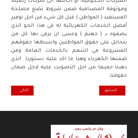
الشركات الحكومية، او احالتها الى شركات رصينة
وموثوقة المصداقية ضمن شروط تضع مصلحة
المستفيد ( المواطن ) قبل كل شيء من اجل توفير
أفضل الخدمات الكهربائية له في هذا الجو الذي
يصفوه بـ ( جهنم ) وعسى ان يرمى بها كل من
يتحايل على حقوق المواطنين وابسطها حقوقهم
المشروعة في التنعم بالخدمات العامة ومن
ضمنها الكهرباء وهذا ما اكد عليه دستورنا الذي
ذهبنا جميعا من اجل التصويت عليه لاجل ضمان
حقوقنا.
المقال السابق: خارج النسق... "أم الهمة" الشهيدة أمية حسين جبارة / وداد
المقال التالي: همس
السابق
التالي