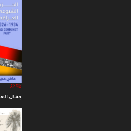
جمال العت