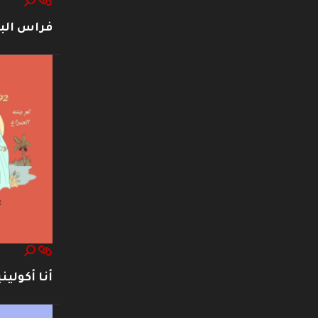
فراس ال
أنا أكوليني