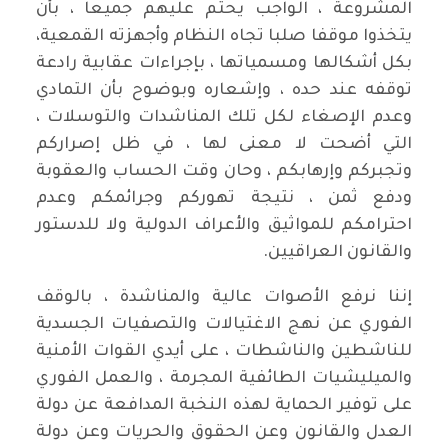
المشروعة ، الواجب يحتم عليهم جميعا ، بأن
يتخذوا موقفا صلبا تجاه النظام وأجهزته القمعية،
بكل أشكالها ومسمياتها ، بإجراءات عقابية رادعة
توقفه عند حده ، وإشعاره وبوضوح بأن التمادي
وعدم الإصغاء لكل تلك المناشدات والتوسلات ،
التي أضحت لا معنى لها ، في ظل إصراركم
وتجبركم وإرهابكم ، وحان وقت الحساب والعقوبة
ودفع ثمن ، نتيجة تهوركم وجرائمكم وعدم
احترامكم للمواثيق والأعراف الدولية ولا للدستور
والقانون العراقيين.
إننا نرفع الأصوات عالية والمناشدة ، بالوقف
الفوري عن نهج الاغتيالات والتصفيات الجسدية
للناشطين والناشطات ، على أيدي القوات الأمنية
والميليشيات الطائفية المجرمة ، والعمل الفوري
على توفير الحماية لهذه النخبة المدافعة عن دولة
العدل والقانون وعن الحقوق والحريات وعن دولة