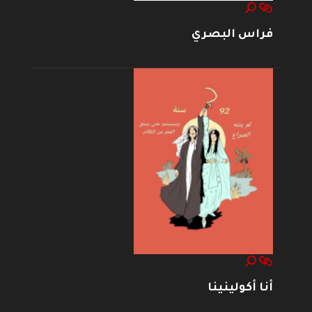
فراس البصري
أنا أكولينينا