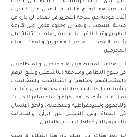
على أيدي أعداء الإنسانية ، ناشط من مدينة
الشعب هو الرفيق والناشط المدني علي اللامي ،
أثناء عودته من ساحة التحرير في بغداد الى داره في
مدينة الشعب ، وبعد أن وجدوه ملقي على قارعة
الطريق وقد أطلقوا عليه عدة رصاصات قاتلة على
رأسه ، المجد للشهيدين المغدورين والموت للقتلة
المجرمين .
استهداف المعتصمين والمحتجين والمتظاهرين
في سوح التظاهر، وملاحقة الناشطين وتتبع أثرهم
واستهدافهم وقتلهم أو اختطافهم واعتقالهم ،
وبأساليب إرهابية قمعية شنيعة ، هذا يدل وأقل ما
يقال عنه ، بأنها جريمة نكراء و عداء سافر للحريات
وللحقوق وللديمقراطية وللتعددية ، ولحق الإنسان
في الحياة وفي التعبير عن الرأي والمطالبة
بالحقوق التي كفلها الدستور والقانون .
لم يعد هناك أدنى شك بأن هذا النظام لا يعبه