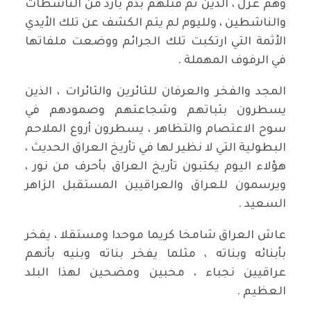
وهم عزل ، الذين تم قتلهم بدم بارد من الناشطات
والناشطين ، ولليوم لم يتم الكشف عن تلك الأيدي
الأثمة التي ارتكبت تلك الجرائم ووضعت ملفاتها
في الرفوف المهملة .
المجد والفخر والعرفان للثائرين والثائرات ، الذين
يسطرون بثباتهم وشجاعتهم وصمودهم في
سوح الاعتصام والتظاهر ، يسطرون أروع الملاحم
البطولية التي لا نظير لها في تأريخ العراق الحديث ،
هؤلاء اليوم يكتبون تأريخ العراق بأحرف من نور ،
ويرسمون للعراق والعراقيين المستقبل الزاهر
السعيد .
عاش العراق شامخا كريما موحدا ومستقلا ، يفخر
بأبنائه وبناته ، مثلما يفخر بناته وبنيه بأنهم
عراقيين نجباء ، محبين ومضحين لهذا البلد
العظيم .