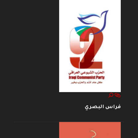
فراس البصري