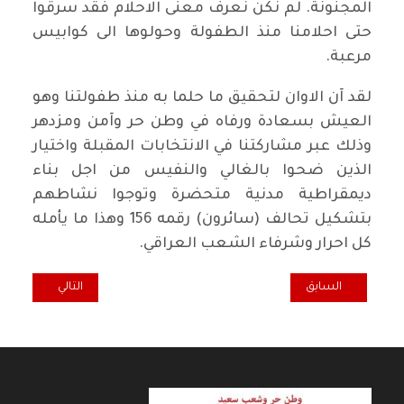
المجنونة. لم نكن نعرف معنى الاحلام فقد سرقوا
حتى احلامنا منذ الطفولة وحولوها الى كوابيس
مرعبة.
لقد آن الاوان لتحقيق ما حلما به منذ طفولتنا وهو
العيش بسعادة ورفاه في وطن حر وآمن ومزدهر
وذلك عبر مشاركتنا في الانتخابات المقبلة واختيار
الذين ضحوا بالغالي والنفيس من اجل بناء
ديمقراطية مدنية متحضرة وتوجوا نشاطهم
بتشكيل تحالف (سائرون) رقمه 156 وهذا ما يأمله
كل احرار وشرفاء الشعب العراقي.
المقال السابق: كل خميس ... اسير مع (سائرون)
المقال التالي: خا
السابق
التالي