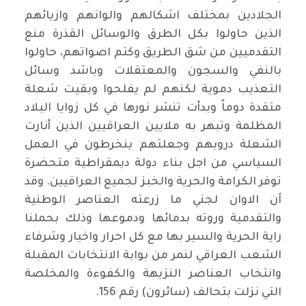
الجلادين بمختلف اشكالهم والوانهم وازيائهم
الذين حاولوا بكل الطرق والوسائل القذرة منع
التقدميين من شق الطريق وكتم اصواتهم، حاولوا
بالنفي والسجون والمعتقلات وباشد وسائل
التعذيب دموية لكنهم لم يفلحوا وبقيت شعلة
متقدة دوماً وبدأت تنشر نورها في كل زوايا البلاد
المظلمة وتبهر به ملايين العراقيين الذين أنارت
الشعلة دروبهم وجعلتهم ينخرطون في العمل
السياسي من اجل بناء دولة ديمقراطية متحضرة
توفر الكرامة والحرية والخبز لجميع العراقيين. وقد
آن الاوان لجني ما زرعته العناصر الوطنية
والتقدمية وروته بدمائها ودموعها وذلك بحملنا
راية الحرية والسير بها مع كل احرار واخيار وشرفاء
الشعب العراقي لنمر من بوابة الانتخابات المقبلة
وانتخاب العناصر النزيهة والكفوءة والمخلصة
التي نزلت بتحالف (سائرون) رقم 156.