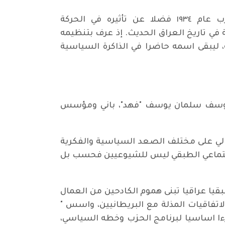
وسلطت الجلسة الضوء على سيرتي الرفيق فهد السياسية والنضالية ودوره في تأسيس الحزب عام ١٩٣٤ فضلا عن تأثيره في الحركة
في تاريخ العراق الحديث. إذ عرف بتنظيمه
طلابي، قبل أن يعدم عام 1949 بعد محاكمة سياسية، ليبقى اسمه حاضرا في الذاكرة السياسية
ي يوسف سلمان يوسف "فهد"، باني ومؤسس
ضالي على مختلف الصعد السياسية والفكرية
الاجتماعي الطبقي ليس للشيوعيين فحسب بل
قيا عراقيا تبنى هموم الكادحين من العمال
اتفاقيات المذلة مع البريطانيين، واسس "
زءا اساسيا لبرنامج الحزب وخطه السياسي،