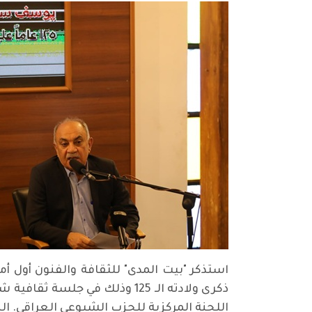
استذكر "بيت المدى" للثقافة والفنون أو
ذكرى ولادته الـ 125 وذلك ف
اللجنة المركزية للحزب الشيوعي العراقي. ا