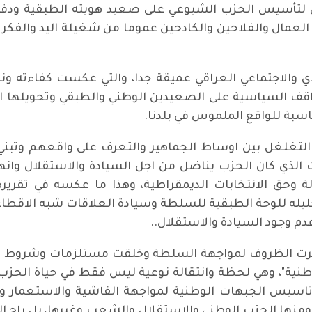
 لتأسيس الحزب الشيوعي على صعيد هويته الطبقية ودفا
 العمال والفلاحين والكادحين عموما من شغيلة اليد وال
ي والاجتماعي العراقي عميقة جدا، والتي عكست كفاءته 
اقف السياسية على الصعيدين الوطني والطبقي وتحويلها الى
اسبة للواقع الملموس في بلدنا.
 التغلغل بين اوساط الجماهير والتعرف على واقعهم وتب
 الذي كان الحزب يناضل من اجل السيادة والاستقلال وانهاء
ة وحق الانتخابات الديمقراطية، وهذا ما عكسه في تقرير
س الاول للحزب في اذار 1944، في تحليله للوحة الطبقية للسلطة وسيادة العلا
 وجود السيادة والاستقلال..
لاول للحزب في 1945، فقد اختمرت الظروف لمواجهة السلطة وخلقت مستلزما
وطنية"، وهي لحظة وانتقالة نوعية ليس فقط في حياة الح
 تاسيس الجبهات الوطنية لمواجهة الفاشية والاستعمار و
ومنها الحزب الوطني والاستقلال والشعب وغيرها، بل راح 