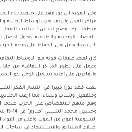
التدخلات الخارجية ان كانت من امريكا او اي
وفي العودة الى دور فهد على صعيد بناء الحز
مراكز المدن والريف وبين اوساط الطلبة 
منظما بارعا وضع اسس لاساليب العمل ال
بالقضايا الوطنية والطبقية، وحول افضل اع
الارادة والعمل وفي الحفاظ على وحدة الحزب
كان لفهد علاقات قوية مع الاوساط الثقافي
وعمل على تطور المراكز الثقافية من خلال
والقادرين على اعادة تشكيل الوعي لدى الجماه
لعب فهد دورا كبيرا في انتشار الفكر الشي
ومثقفين وشباب ونساء، مما ارعب الجلاديين
وهم منهم للانقضاض على الحزب عندما اش
الشيوعية اقوى من الموت واعلى من اعواد ا
اعتلاء المشانق والاستشهاد في ساحات النض