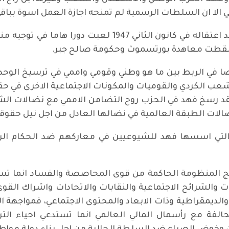
 الا ان السلطات الرسمية لم تمنحه اجازة العمل اسوة بباقي
ولا يفوتنا الا ان نقول ان لقيادة فهد حتى بعد اعتقاله في
ضا في الربط بين ما هو وطني وقومي واممي في ترسيخ الوح
ب الكردي والقوميات والمكونات الاجتماعية الاخرى في حق
لقد رسخ فهد في الحزب روح التضامن الاممي مع نضالات ال
لات الطبقة العالمية في نضالها العادل من اجل نيل حقوقه
دئ التي اسسها فهد للشيوعيين في معاركهم ضد الحكام الر
ج المنظومة الحاكمة من قوى المحاصصة والفساد انما تست
لشرائح الاجتماعية والنقابات والاتحادات واشراك القوى 
الديمقراطية وذات الابعاد والمحتوى الاجتماعي، فمواجهة ا
متحالفة مع رأسمال المالي العالمي انما تستدعي احياء ا