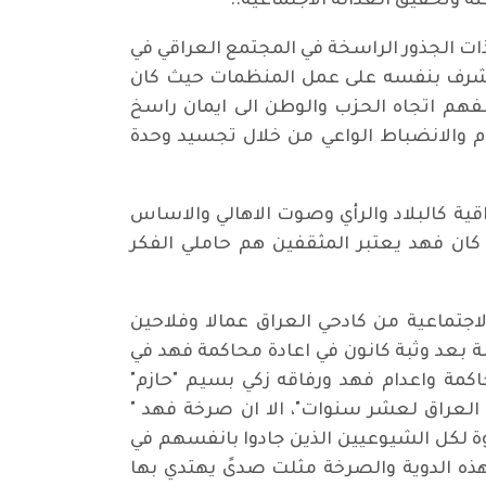
ة وتحقيق العدالة الاجتماعية..
ذات الجذور الراسخة في المجتمع العراقي في
 يشرف بنفسه على عمل المنظمات حيث كان
م اتجاه الحزب والوطن الى ايمان راسخ
ام والانضباط الواعي من خلال تجسيد وحدة
ية كالبلاد والرأي وصوت الاهالي والاساس
كان فهد يعتبر المثقفين هم حاملي الفكر
اجتماعية من كادحي العراق عمالا وفلاحين
 بعد وثبة كانون في اعادة محاكمة فهد في
ة واعدام فهد ورفاقه زكي بسيم "حازم"
 قائمة للشيوعيين في العراق لعشر سنوات"، الا ان صرخة فهد "
ة لكل الشيوعيين الذين جادوا بانفسهم في
هذه الدوية والصرخة مثلت صدىً يهتدي بها