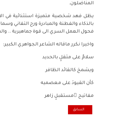
المناضلون.
يظل فهد شخصية متميزة استثنائية في الاخ
بالذكاء والفطنة والمبادرة ورح التفاني وسم
فحول العمل السري الى قوة جماهيرية .. وال
واخيرا نكرر ماقاله الشاعر الجواهري الكبير:
سلامٌ على مثقلٍ بالحديد
ويشمخ كالقائد الظافر
كأن القيودَ على معصميه
مفاتيح َمستقبلٍ زاهر
المقال السابق: الشيوعي العراقي يلتقي رئيس الجمهورية نز
السابق