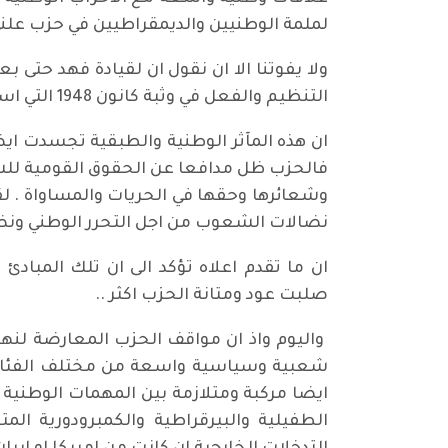
لملمة الوطنيين والديمقراطيين في حزب علني
التنظيم والفعل في وثبة كانون 1948 التي اسقطت معاهدة بورتسموث وحكومة صالح جبر.
ان هذه المآثر الوطنية والطبقية تجسدت اي
فالحزب ظل مدافعا عن الحقوق القومية للشع
وشعائرها وحقها في الحريات والمساواة . 
نضالات الشعوب من اجل التحرر الوطني ونضا
ان ما تقدم اعلاه تؤكد الى ان تلك المبا
صلبت عود ومتانة الحزب اكثر ..
واليوم واذ ان مواقف الحزب المعارضة لنه
شعبية وسياسية واسعة من مختلف الفئات وا
ايضا مركبة ومتلازمة بين المهمات الوطنية و
الطفيلية والبيرقراطية والكمبرودورية ال