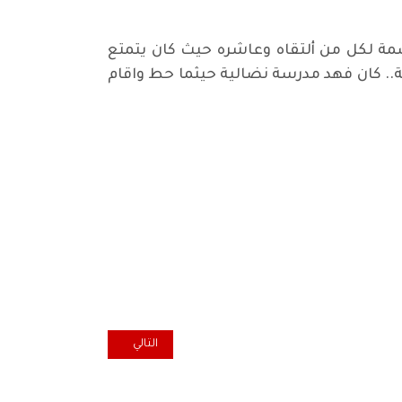
مة لكل من ألتقاه وعاشره حيث كان يتمتع
لة.. كان فهد مدرسة نضالية حيثما حط واقام
المقال التالي: مسيرة الأول من أ
التالي