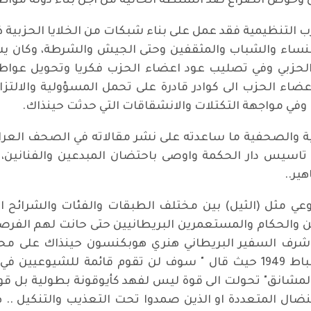
ران وخوض الصراع ضد السلطة الحالية من اجل بناء دولة مواطن
ب التنظيمية فقد عمل على بناء شبكات من الخلايا الحزبية 
والنساء والشباب والمثقفين وحتى الجيش والشرطة، وكان
حزبي وفي تصليب عود اعضاء الحزب فكريا وتحويل عواطفه
ضاء الحزب الى كوادر قادرة على تحمل المسؤولية والالتز
 وفي مواجهة التكتلات والانشقاقات التي حدثت حينذاك.
ة والصحفية ما ساعدته على نشر مقالاته في الصحف العراق
 تاسيس دار الحكمة واوصى باحتضان المبدعين والفنانين، 
ير..
وعي مثل (الثيل) بين مختلف الطبقات والفئات والشرائح ال
 والحكام والمستعمرين البريطانيين حتى حانت لهم الفرصة
رف السفير البريطاني هنري هوبكنسون حينذاك على محاكم
وحسين محمد الشبيبي "صارم" في 14-15 شباط 1949 حيث قال " سوف لن تقوم
لمشانق" تحولت الى قوة ليس لفهد كأيوقونة بطولية بل قو
ال المتعددة او الذين صمدوا تحت التعذيب والتنكيل .. 