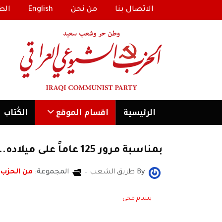
الاتصال بنا
من نحن
English
الط
الرئیسية
اقسام الموقع
الكُتاب
بمناسبة مرور 125 عاماً على ميلاده.. بيت المدى يستذكر الرفيق الخالد يوسف سلمان يوسف {فهد}
By
طريق الشعب
المجموعة:
من الحزب
بسام محي