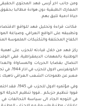
ومن جانب اخر أرسى فهد المحتوى الحقيقي
المعارك الطبقية دون هوادة مطالبا بحقوق
حياة ادمية تليق بهم.
فكانت قراءة وتحليل فهد للواقع الاقتصاد
وتطبيقه على الواقع العراقي، وصياغة المو
الكفاح المختلفة والتكتيكات الملموسة المن
ركز فهد من خلال قيادته للحزب على اهمية
الوطنية بالمهمات الديمقراطية، ففي الوقت
النضال بقضايا الحريات والمساواة والعدال
الكونفرن
معبر عن طموحات الشعب العراقي ناهيك عدم
وفي مؤتمره ا
قووا تنظيم حزبكم ..قووا تنظيم الحركة ال
في التوجه الجاد الى سياسة التحالفات في
علاقات وطنية واسعة مع الاحزاب الوطنية 