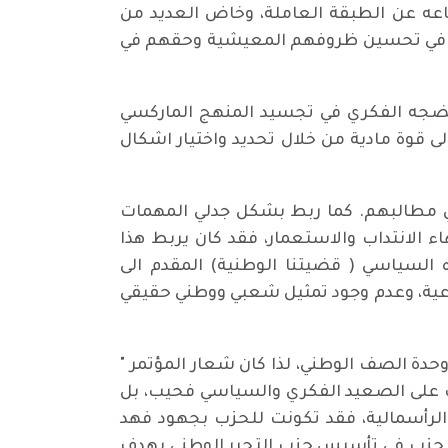
عه عن الطبقة العاملة، وخاض العديد من
فكر في تحسين ظروفهم المعيشية وحقهم في
ونضجه الفكري في تجسيد المنهج الماركسي
 قوة مادية من خلال تحديد واختيار اشكال
ني مطالبهم. كما ربط بشكل جدلي المهمات
 الانتداب والاستعمار، فقد كان يربط هذا
ه السياسي ( قضيتنا الوطنية) المقدم الى
قات شبه الاقطاعية، وعدم وجود تمثيل شعبي ووطني حقيقي
ت وشروط وحدة الصف الوطني، لذا كان شعار المؤتمر "
زب على الصعيد الفكري والسياسي فحيب، بل
الرأسمالية، فقد تكونت للحزب بجهود فهد
الحزب في تأسيس حزب التحرر الوطني بهدف