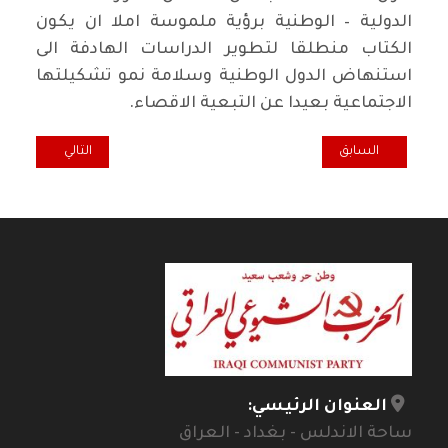
الدولية – الوطنية برؤية ملموسة املا ان يكون
الكتاب منطلقا لتطوير الدراسات الهادفة الى
استنهاض الدول الوطنية وسلامة نمو تشكيلتها
الاجتماعية بعيدا عن التبعية الاقصاء.
المقال السابق: حلم مارتن لوثر كينغ في البصرة
المقال التالي: مجس
السابق
التالي
العنوان الرئيسي:
ساحة الاندلس - بغداد - العراق