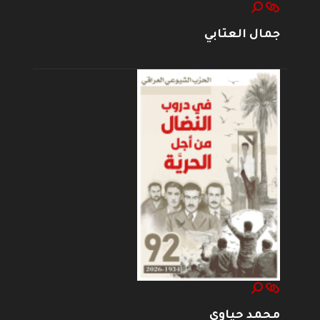
جمال العتابي
محمد حياوي