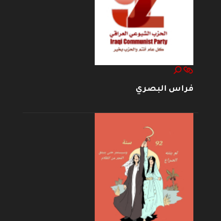
فراس البصري