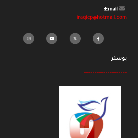
Email:
iraqicp@hotmail.com
بوستر
--------------------