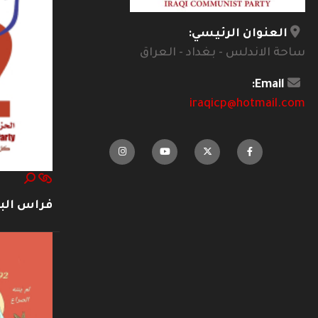
العنوان الرئيسي:
ساحة الاندلس - بغداد - العراق
Email:
iraqicp@hotmail.com
فراس ال