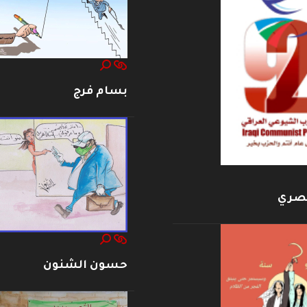
بسام فرج
بصري
حسون الشنون