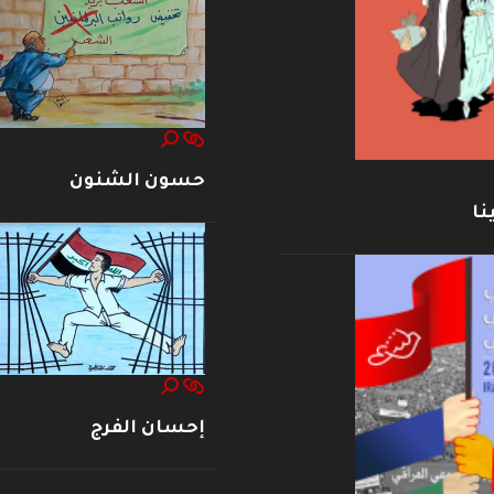
حسون الشنون
نا
إحسان الفرج