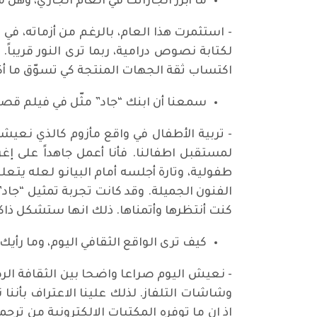
ما أبرز انجازاتك في العام الجاري، وهل
- استثمرت هذا العام، بالرغم من أزماته، في
لكتابة نصوص درامية، ربما ترى النور قريباً
اكتساب ثقة الجهات المنتجة كي تسوّق ما أ
سمعنا أن ابنك “جاد” مثّل في فيلم قص
- تربية الأطفال في واقع مأزوم كالذي نعيش
لمستقبل اطفالنا. فأنا أعمل جاهداً على إغر
طفولية، وتارة أجلسه أمام البيانو لعله يتعل
الفنون الجميلة. وقد كانت تجربة تمثيل “جاد
كنت أنتظرها وأتمناها. ذلك انها ستشكل ذاك
كيف ترى الواقع الثقافي اليوم، وما رأي
- نعيش اليوم صراعا واضحا بين الثقافة الرص
وشاشات التلفاز. لذلك علينا الاعتراف بأننا
إذ إن ما توفره المكتبات الالكترونية من 