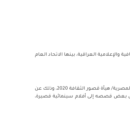
اتحادات والروابط الثقافية والإعلامية العراقية، بينها الاتحاد العام
حاز نهار على عدد من الجوائز المحلية والعربية، آخرها جائزة افضل سيناريو روائي قصير من وزارة الثقافة المصرية/ هيأة قصور الثقافة 2020، وذلك عن
حول بعض قصصه إلى أفلام سينمائية قصيرة،