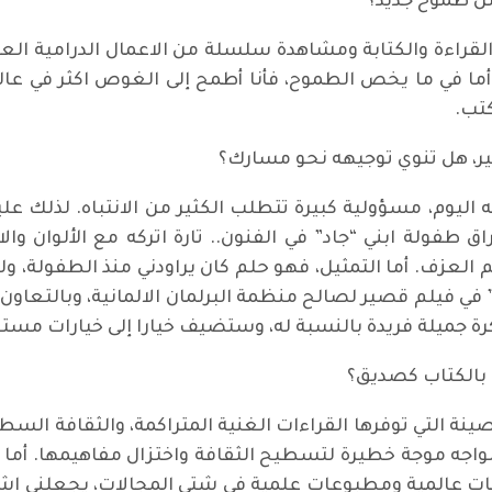
 من طموح جديد؟
 القراءة والكتابة ومشاهدة سلسلة من الاعمال الدرامية الع
. أما في ما يخص الطموح، فأنا أطمح إلى الغوص اكثر في عالم
كتب.
ير، هل تنوي توجيهه نحو مسارك؟
ه اليوم، مسؤولية كبيرة تتطلب الكثير من الانتباه. لذلك 
اق طفولة ابني “جاد” في الفنون.. تارة اتركه مع الألوان 
م العزف. أما التمثيل، فهو حلم كان يراودني منذ الطفولة، و
” في فيلم قصير لصالح منظمة البرلمان الالمانية، وبالتعاو
رة جميلة فريدة بالنسبة له، وستضيف خيارا إلى خيارات مستق
ك بالكتاب كصديق؟
ينة التي توفرها القراءات الغنية المتراكمة، والثقافة الس
 نواجه موجة خطيرة لتسطيح الثقافة واختزال مفاهيمها. أما ع
ترجمات عالمية ومطبوعات علمية في شتى المجالات، يجعلني 