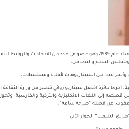
نهار حسب الله، قاص وسيناريست ولد في بغداد عام 1989، وهو عضو في عدد من ال
ين ومجلس السلم والتضامن.
وأنجز عددا من السيناريوهات لأفلام ومسلسلات.
ن قصصه إلى اللغات الانكليزية والتركية والفارسية، وت
 يعقوب، عن قصته “صرخة ساعة”.
طريق الشعب” الحوار الآتي: