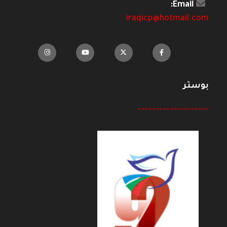
Email:
iraqicp@hotmail.com
بوستر
--------------------