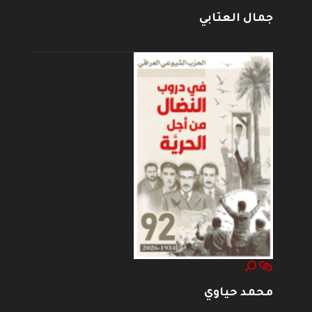
جمال العتابي
محمد حياوي