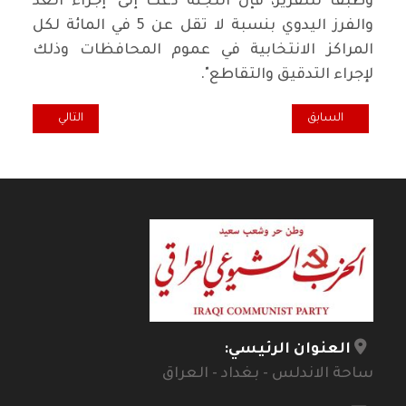
وطبقا للتقرير، فإن اللجنة دعت إلى "إجراء العد
والفرز اليدوي بنسبة لا تقل عن 5 في المائة لكل
المراكز الانتخابية في عموم المحافظات وذلك
لإجراء التدقيق والتقاطع".
المقال السابق: بيان تحالف "سائرون" حول التعديل الثالث لقانون الانتخابا
المقال التالي: ر
السابق
التالي
العنوان الرئيسي:
ساحة الاندلس - بغداد - العراق