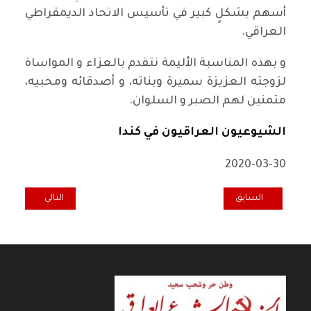
أسهم بشكلٍ كبير في تأسيس الاتحاد الديمقراطي
العراقي.
و بهذه المناسبة الأليمة نتقدم بالعزاء و المواساة
لزوجته العزيزة سميرة وبناته، و أصدقائه ومحبيه،
متمنين لهم الصبر و السلوان.
الشيوعيون العراقيون في كندا
2020-03-30
المقال السابق: نداء منظمة الحزب الشيوعي العراقي في السويد للجالية ال
المقال التالي: أعل
السابق
التالي