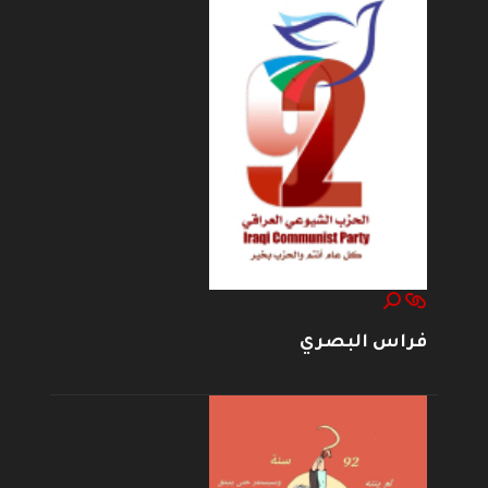
فراس البصري