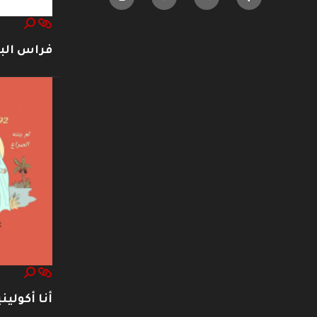
فراس ال
أنا أكوليني