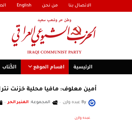
الاتصال بنا
من نحن
English
الط
الرئیسية
اقسام الموقع
الكُتاب
أمين معلوف: مافيا محلية خزنت نترا
By
عبده وازن
المجموعة:
المنبر الحر
عبده وازن