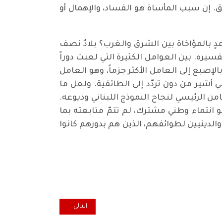
. إن سبب المأساة هو الفساد، والإهمال أو
عدٍ بالمؤاخاة بين الشرق والغرب؟ بلادٌ نصف
ره. بين العوامل الكثيرة التي لعبت دوراً
بالإصبع إلى العامل الأكثر جزماً، وهو العامل
ي أشير من دون تردّد إلى الطائفية. ولعل ما
ن الرئيسي لنجاح النموذج اللبناني وذيوعه.
و انتماء وطني مشترك، لم تتمّ متابعته بما
الدينيين لطوائفهم، الذين هم بدورهم كانوا
المقال التالي: بعد كارثة مرفأ بير
التالي