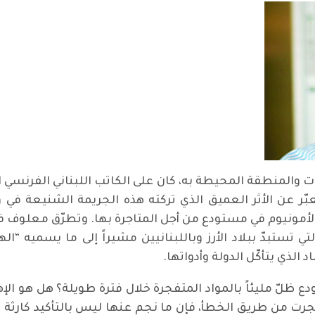
روت والمنطقة المحيطة به، كان على الكاتب اللبناني الفرنس
ر عن الأثر العميق الذي تركته هذه الجريمة الشنيعة في وجد
لأمونيوم في مستودع من أجل المتاجرة بها. وتطرّق معلوف في
تستبدّ ببلاد الأرز وباللبنانيين مشيراً إلى ما يسميه “الهو
الذي يتأكّل الدولة وأدواتها.
ظلّ مليئاً بالمواد المتفجرة خلال فترة طويلة؟ هل هو الإهم
 انفجرت من طريق الخطأ، فإن ما نجم عنها ليس بالتأكيد كارث