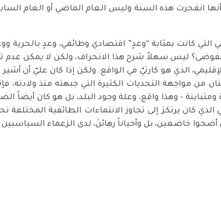
نها انفجرت هذه السنة وليس العام الماضي أو العام السابق
 التي كانت بمثابة “وعدٍ” اقتصادي وطائفي، وعدٍ بالحرية وو
فوضى؟ ليس سهلاً شرح هذا الانحراف، ولكن لا يمكن عدم تفسي
إقليمي، الذي هو كارثيٌ في الواقع. ولكن إذا كان عليّ أن أشير 
ان من مواجهة التحديات الكثيرة التي جبهته منذ ولادته، فإن
اينة - وهذا واقع، وعلة وجود البلد، بل هو كان أيضاً الضام
لذي كان يرتكز إلى تجاوز الانتماءات الطائفية المختلفة نح
وا خاضعين، بل وأحياناً رهائنَ، لدى الزعماء السياسيين و
يحسم موقفه من المساواة في الإرث