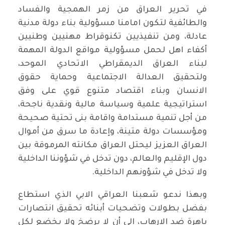
في تحرير العراق من زمر الهمجية والفساد
والطائفية لتكون امامنا مسؤولية بناء دولة مدنية
عادلة، ومن تنفيذيين تكنوقراط مهنيين وطنيين
أكفاء اهل لحمل مسؤولية مواقع الدولة المهمة
لبناء العراق الديمقراطي الاتحادي الموحد،
ولتحقيق العدالة الاجتماعية وحماية حقوق
الانسان وبناء اقتصاد متنوع قوي على وفق
استراتيجية علمية وسياسة مالية ونقدية ناجحة،
من أجل تنمية مستدامة واقامة بنى تحتية صحيحة
ومؤسسات دولة متينة، وإعادة ما سرق من أموال
العراق العزيز ليحتل العراق مكانته المرموقة بين
دول الإقليم والعالم، دون تدخل في شؤوننا الداخلية
ولا تدخل في شؤونهم الداخلية.
وبهذا ندعو شعبنا العراقي الابي الذي استطاع
بفضل بطولات وتضحيات أبنائه تحقيق انتصارات
باهرة ضد الارهاب، الى أن لا يرضخ ولا يخضع لكل