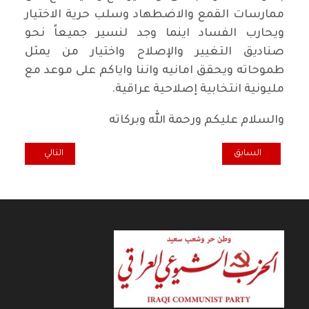
ممارسات القمع والاضطهاد وسلب حرية الاختيار
ويحارب الفساد اينما وجد لنسير جميعاً نحو
صناديق التغيير والإصلاح واختيار من يمثل
طموحاته ويحقق امانيه واننا واياكم على موعد مع
مليونية انتخابية إصلاحية عراقية.
والسلام عليكم ورحمة الله وبركاته
المقال السابق: البلدان العربية.. سياسة رفع الدعم الحكومي اثقلت كاهل ا
المقال التالي: بنا
السابق
التالي