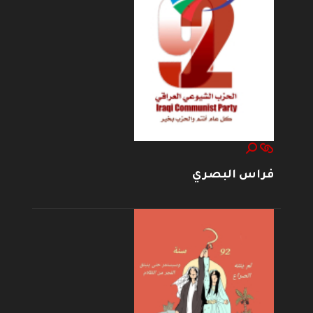
فراس البصري