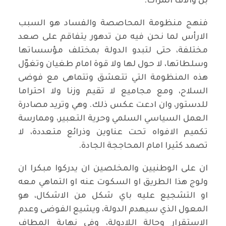
بل والاف المرات.
فنهج منظومة المحاصصة والفساد هو السبب
الارأس لما نحن فيه من تدهور يتفاقم على صعد
مختلفة، حتى لتبدو الدولة بمختلف مؤسساتها
وسلطاتها، لا حول لها ولا قوة امام طغيان وتغوّل
هذه المنظومة التي تتعشق وتتماهى مع فوضى
السلاح، ومع مجاميع لا تقيم وزنا ولا احتراما
للدستور، وان ادعت عكس ذلك. وهي وتريد مصادرة
العمل السياسي السلمي وحرية التعبير، وممارسة
تكميم الافواه تحت عناوين وذرائع متعددة، لا
تصمد كثيرا امام المحاججة الجادة.
ان على الوطنيين والمخلصين ان يدركوا مبكرا ان
ولوج هذا الطريق او السكوت عنه او التماهي معه
او التشجيع عليه باي شكل من الاشكال، هو
المعول الذي سيهدم الدولة، ويشيع الفوضى وعدم
الاستقرار وحالة اللادولة، وفِي نهاية المطاف