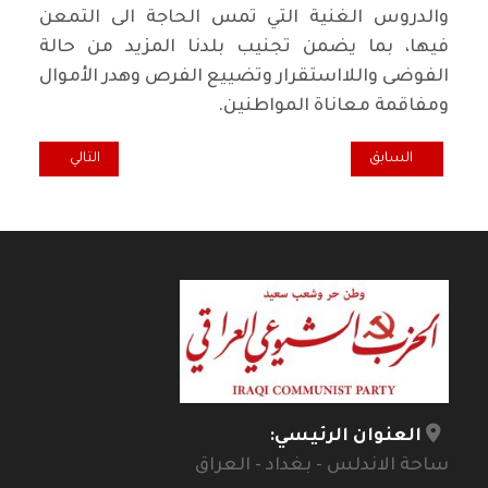
والدروس الغنية التي تمس الحاجة الى التمعن
فيها، بما يضمن تجنيب بلدنا المزيد من حالة
الفوضى واللااستقرار وتضييع الفرص وهدر الأموال
ومفاقمة معاناة المواطنين.
المقال السابق: رائد فهمي: جريمة الفرحاتية مؤشر خطير على تدهور الوضع
المقال التالي: وف
السابق
التالي
العنوان الرئيسي:
ساحة الاندلس - بغداد - العراق