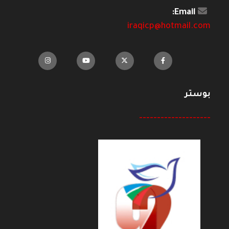
Email:
iraqicp@hotmail.com
بوستر
--------------------