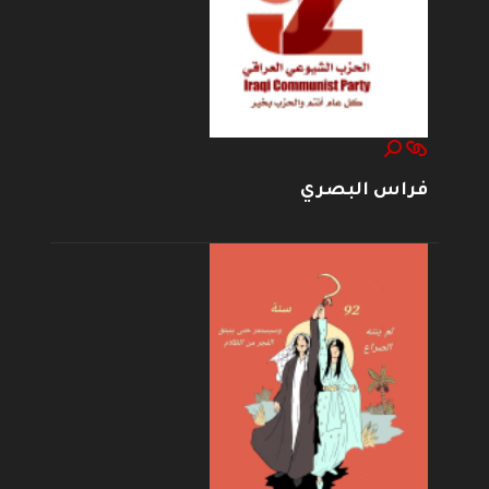
فراس البصري