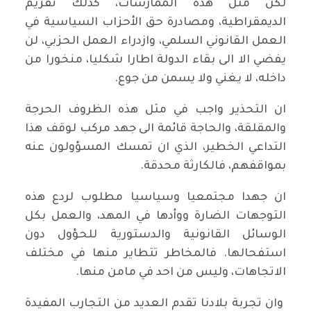
لكن مثل هذه الممارسات، كذلك تقزيم
الديمقراطية، ومصادرة حق الأحزاب السياسية في
العمل القانوني السلمي، وازدراء العمل الحزبي، لن
يفضي الا الى بقاء الدولة اطارا شكليا، منخورا من
داخله، لا يغني ولا يسمن من جوع.
ان التحذير واجب في مثل هذه الظروف الحرجة
والمقلقة، والحاجة قائمة الى جهد مركب لوقف هذا
التداعي الخطير، الذي ان تمسك المسؤولون عنه
بمواقفهم، فالكارثة محدقة.
ان جهدا مجتمعيا وسياسيا مطلوب لردع هذه
التوجهات الضارة ووأدها في المهد، والعمل بكل
الوسائل القانونية والدستورية للحؤول دون
استفحالها. فالمخاطر تتطاير منها في مختلف
الاتجاهات، وليس من احد في مامن منها.
وان تجربة بلادنا تقدم العديد من التجارب المفيدة