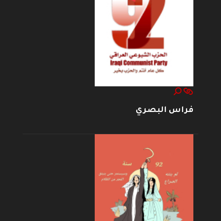
فراس البصري