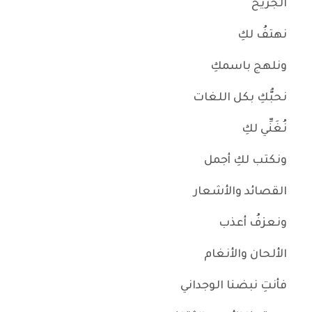
الجريح
نهتفُ لكِ
ونلهج باسمكِ
نحبُّكِ بكل اللغات
نُغَنِّي لكِ
ونكتب لكِ أجمل
القصائد والأشعار
ونعزفُ أعذب
الألحان والأنغام
فأنتِ نبضنا الوجداني