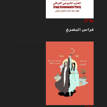
فراس البصري