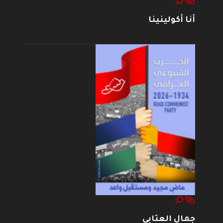
أنا أكولينينا
جمال العتابي