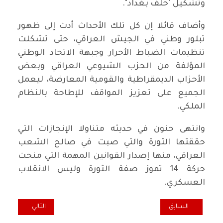
وتشكيل "حلف بغداد".
وأضاف قائلا إن كل تلك الأحداث أدت إلى ظهور
تبلور وطني في الجيش العراقي، حتى تشكلت
تنظيمات الضباط الأحرار وجبهة الاتحاد الوطني
المؤلفة من الحزب الشيوعي العراقي وبعض
الأحزاب الديمقراطية والقومية المعارضة، ليعمل
الجميع على تعزيز المواقف للإطاحة بالنظام
الملكي.
وانتهى حنون في حديثه متناولا الإنجازات التي
حققتها الثورة والتي صبت في صالح الشعب
العراقي، منها إصدار القوانين المهمة التي منحت
حركة 14 تموز صفة الثورة وليس الانقلاب
العسكري.
المقال السابق: في كربلاء رابطة المرأة ترفض (سانت ليغو 1.9)
المقال التالي: في
السابق
التالي