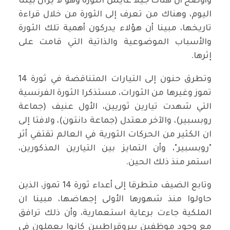
وأوضح أن هناك جيلا عايَش الثورة وهو لا يزال بيننا
اليوم، وهناك من تعرف إلى الثورة من خلال قراءة
تاريخها، مبينا أن هؤلاء يدركون أهمية تلك الثورة
والأسباب الموضوعية والذاتية التي قامت على
إثرها.
وتطرق حنون إلى التيارات المتناقضة في ثورة 14
تموز وغيرها من الثورات، مستذكرا الثورة الفرنسية
التي شهدت تيارين ثوريين، الأول عنيف (جماعة
روبسبير)، والآخر معتدل (جماعة دانتون)، ولافتا إلى
ان الكثير من الحركات الثورية في العالم تقتفي أثر
"روبسبير"، وأن التمايز بين التيارين المذكورين،
استمر منذ ذلك الحين.
وتابع الضيف متطرقا إلى أعداء ثورة 14 تموز، الذين
حاولوا منذ شهورها الأولى إجهاضها، مبينا ان
الملكية جاءت برعاية استعمارية، وأن ذلك ترافق
مع وجود موظفين بيروقراطيين كانوا يعملون في