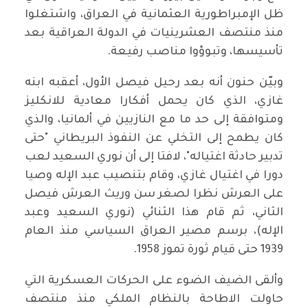
ظل الإمبراطورية العثمانية في العراق، واشتغلوا
منذ منتصف العشرينيات في الدولة العراقية بعد
تأسيسها، وتبوؤوا مناصب رفيعة.
وبيّن حنون أنه بعد رحيل فيصل الأول، أعقبه ابنه
غازي، الذي كان يحمل أفكارا معادية للانكليز
ومتوافقة إلى حد ما مع النازيين في ألمانيا، والذي
كان يطمح إلى التخلي عن النفوذ البريطاني "حتى
تدبير حادثة اغتياله"، لافتا إلى أن نوري السعيد لعب
دورا في اغتيال غازي، وقام بتنصيب عبد الإله وصيا
على العرش نظرا لصغر سن وريث العرش فيصل
الثاني، ثم قام هذا الثنائي (نوري السعيد وعبد
الإله)، برسم مصير العراق السياسي منذ العام
1939 حتى قيام ثورة تموز 1958.
وألقى الضيف الضوء على الحركات العسكرية التي
حاولت الاطاحة بالنظام الملكي منذ منتصف