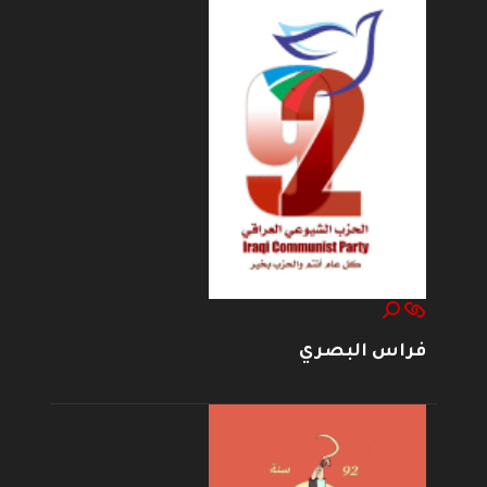
فراس البصري