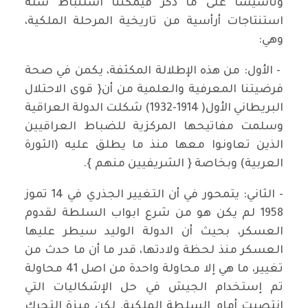
وتاسيسا على ما ذكر فيمكننا استنباط ستة
استنتاجات أرأسية من تاريخية المرحلة الملكية،
وهي:
- الأول: من هذه الإطلالة المكثفة، يكمن في صحة
فرضيتنا المعرفية والعلمية من أن{ قوى الاحتلال
البريطاني الأول( 1914-1932) شكلت الدولة العراقية
وسلمت مفاتيحها المركزية للضباط العراقيين
الذين تعاونوا معها منذ ما يطلق عليه (الثورة
العربية) وبخاصة { الشريفيين منهم }.
- الثاني: يتمحور في أن التغيير الجذري في 14 تموز
1958 لم يكن هو من شرع ابواب السلطة لقدوم
العسكر، بحيث أن الدولة الوليد سيطر عليها
العسكر منذ لحظة ولادتها، قدر ما أن ما حدث من
تغيير، ما هي إلا محاولة واحدة من اصل 41 محاولة
تم إستخدام الجيش في حل الإشكاليات التي
انتصبت أمام السلطة الملكية. لكن ميزة التحرك