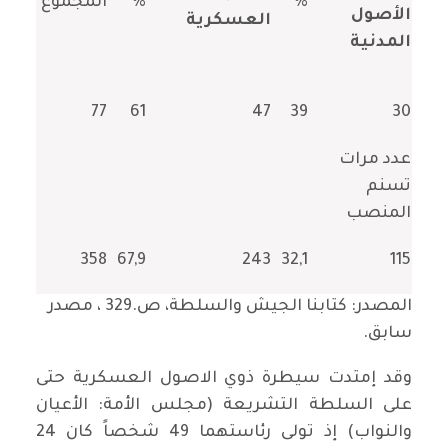
%
%
المجموع
الأصول
العسكرية
المدنية
77
61
47
39
30
عدد مرات
تسنم
المنصب
358
67,9
243
32,1
115
المصدر: كتابنا الجيش والسلطة، ص.329 ، مصدر
سابق.
وقد إمتدت سيطرة ذوي الاصول العسكرية حتى
على السلطة التشريعة (مجلس الأمة: الأعيان
والنواب) إذ تولى رئاستهما 49 شخصاً كان 24