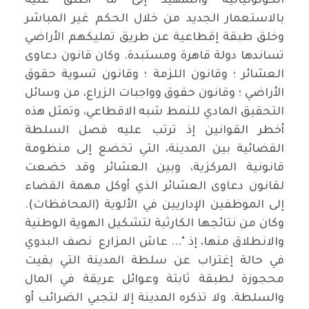
الكولونيالية والتمهيد إلى ما أطلق عليه
بالاستعمار الجديد من خلال الحكم غير المباشر
وخلق طبقة إقطاعية عن طريق تمليكهم الأراضي
تساندها دولة قاهرة ومستبدة. وكان قانون دعاوى
العشائر ؛ وقانون اللزمة ؛ وقانون تسوية حقوق
الأراضي ؛ وقانون حقوق وواجبات الزراع، من وسائل
التحقيق المادي للنمط شبه الاقطاعي، وتمثل هذه
أخطر القوانين إذ ترتب عليه فصل السلطة
القضائية بين المدينة، التي تخضع إلى منظومة
قانونية المركزية، وبين العشائر وقد خضعت
لقانون دعاوى العشائر الذي أوكل مهمة القضاء
إلى الموظفين الإداريين في الألوية (المحافظات).
وكان من نتائجها الكارثية لتشكيل الهوية الوطنية
والانطلاق منها، إذ "... عاش المزارع نصف البدوي
في حالة إغتراب عن سلطة المدينة التي بقيت
محجوزة لطبقة ثابتة وعوائل عريقة في المال
والسلطة. ولا تذكره المدينة إلا لتجبي الضرائب أو