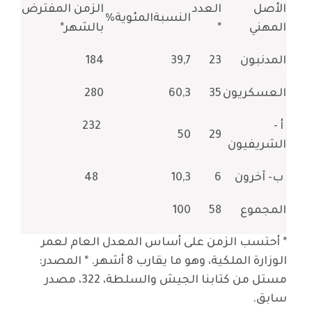
الأصل
العدد
الزمن المفترض
النسبةالمئوية%
المهني
*
بالشهر*
المدنبون
23
39,7
184
العسكريون
35
60,3
280
أ -
232
50
29
الشريفيون
ب- آخرون
6
10,3
48
المجموع
58
100
* أحتسب الزمن على أساس المعدل العام لعمر
الوزارة الملكية، وهو ما يقارب 8 أشهر. * المصدر:
مستل من كتابنا الجيش والسلطة، 322، مصدر
سابق.