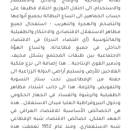
ضآلة الإنتاجية والإنتاج والدخل والاستثمار
والاستخدام، الى اختلال التوزيع اختلالا فظيعا على
حساب الجماهير، الى اتساع البطالة بجميع أنواعها
والتضخم والهجرة والتهريب ؛ استفحال جميع
مظاهر الاستغلال الاقتصادي والاحتكار والطفيلية
والمالثوسية (أي اقتصاد الندرة) في الاقتصاد
الداخلي في جميع قطاعاته، واتساع الهوّة
الاجتماعية بين طبقات المجتمع بشكل مخيف،
وتدمير القوى الإنتاجية... هذا إضافة الى نزع ملكية
الفلاحين للأرض وتسليم أراضي الدولة الزراعية الى
حفنة من الإقطاعيين تحت ستار التسوية
والتفويض واللزمة، هذا الى جانب اشتداد مظاهر
الطفيلية والرشوة والفساد في الجهاز الحكومي
ودخول البيروقراطية العليا ميدان الاستغلال...هذه
هي الخصائص الأساسية للاقتصاد العراقي في
العهد الملكي، خصائص الاقتصاد شبه الإقطاعي
شبه الاستعماري. ومنذ عام 1952 تعمقت هذه