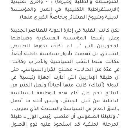
المتوسطة والطلبة وغيرها) ؛ - واخرى تقليدية
(الارستقراطية التقليدية في المدن والمؤسسة
الدينية وشيوخ العشائر وبخاصةً الكبرى منها).
لكن كانت الغلبة في إدارة الدولة للعناصر الجديدة
وعلى رأسها المؤسسة العسكرية وضباطها
المحوريين التي "... لم تكتف بدورها الطبيعي
السيادي، بل نهضت بأدوار سياسية داخلية أيضاً.
فكانت منها النخب السياسية والأحزاب وكانت–
في عدّةِ من الحالات- مصنع القرار السياسي. حتى
أن طبقة الإداريين التي أدارت أجهزة رئيسية في
الدولة (آنذاك) كانت منها آحياناً! ولعل الكثير من
النتائج نجم عن أداء هذه الوظيفة السياسية
الداخلية من قبل الجيش، وليس أقله ما أتصل
بالحق العام في السياسة والسلطة الذي صودِر...
". ودليلنا الملموس، أن منصب رئيس الوزراء طيلة
المرحلة الملكية قد استحوذ عليه ذوو الأصول