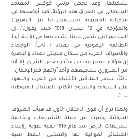
تشكيلها، وقد لخص برسي كوكس المعتمد
البريطاني في العراق هذه الرؤية، كما أوضحها في
مذكراته المعنونة (مستقبل ما بين النهرين)
والمؤرخة في 12 نيسان 1918 حيث يقول:"...إن
العناصر التي ينبغي علينا تشجيعها هي الآتية: أولاً
الطائفة اليهودية في بغداد ؛ ثانياً: الوجهاء
والأشراف العرب من سكان مدينتي بغداد والبصرة
إن هؤلاء عنصر مفلس متأخر بعض الشيء، إلا أنه
من الضروري تشجيعهم وآخذ آرائهم قدر الإمكان ؛
ثالثاً: عنصر الملاكين الأغنياء من العرب واليهود
على السواء؛ والشيوخ الأكابر للعشائر المتوطنة
... ".
ولهذا نرى أن قوى الاحتلال الأول قد هيأت الظروف
المواتية وغيرت من جملة التشريعات وبخاصة
تشريعات الأرض منذ عام 1916 بغية تقوية رؤساء
العشائر الموالية لها وتشكيل النمط شبه