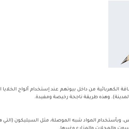
لمدينة). وهذه طريقة ناجحة رخيصة ومفيدة.
بيوت والمحلات والمزارع وغيرها.