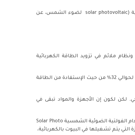
وطريقة العمل هي بتعريض هذه الخلية الشمسية (و تسمى كذلك بالخلية الشمسية الفولتية الضوئية (solar photovoltaic لضوء الشمس، عن
 ونظام ملائم في تزويد الطاقة الكهربائية
أما الكفاءة (النجاعة) Efficiency لخلايا الالواح الشمسية (الضوئية)، فهي قليلة، وقد تصل هذه الكفاءة لحوالي 32% من حيث الإستفادة من الطاقة
. لكن لكون إن الأجهزة والمواد تبقى في
ولذا يفضل أن يجري تصميم سقوف البيوت (أو المحلات الأخرى) بنظام ألواح الخلايا الشمسية، في إستخدام الفولتية الضوئية الشمسية Solar Photo
هزة التي يتم تشغيلها في البيوت بالكهربائية،