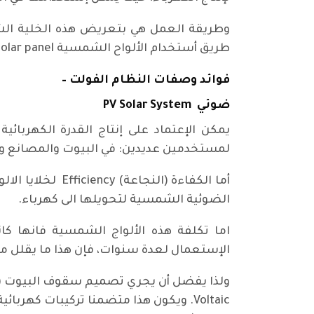
طريق أستخدام الألواح الشمسية Solar panel الكهربائية، وهي الألواح الزرقاء الظاهرة في الصورة أدناه.
فوائد وصفات النظام الفولت –
ضوئي PV Solar System
يمكن الإعتماد على إنتاج القدرة الكهربائي
لمستخدمين عديدين: في البيوت والمصانع وال
الضوئية الشمسية لتحويلها الى كهرباء.
اما تكلفة هذه الألواج الشمسية فانها كا
الإستعمال لعدة سنوات، فإن هذا ما يقلل من
Voltaic. ويكون هذا متضمنا تركيبات كهر