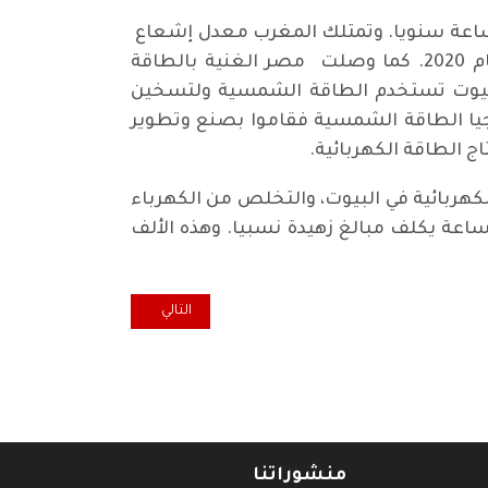
خرى. الجزائر مثلا تستطيع توليد طاقة كهربائية تصل إلى 170 تيرا واط - ساعة سنويا. وتمتلك المغرب معدل إشعاع
شمسي عالي، وهي تسعى لإقامة محطة توليد بمقدار 2,000 ميجا واط من الطاقة الشمسية خلال عام 2020. كما وصلت مصر الغنية بالطاقة
ميجاوات. أما الأردن فإن معدل إشعاعها الشمسي عالي، وتقريبا 15% من البيوت تستخدم الطاقة الشمسية ولتسخين
جيا الطاقة الشمسية فقاموا بصنع وتطوير
لكهربائية في البيوت، والتخلص من الكهرباء
 ساعة يكلف مبالغ زهيدة نسبيا. وهذه الألف
المقال التالي: معالجة الاختلالات 
التالي
منشوراتنا