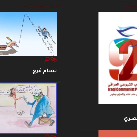
--------------------
------
بسام فرج
بصري