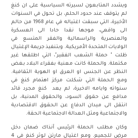
ويشدد المتابعون لسيرته السياسية على ان كنغ
لم يتوقف عند حدود الحلم، بل تحول في السنوات
الأخيرة، التي سبقت اغتياله في عام 1968 من حالم
الى واقعي، موجها نقدا حادا الى العسكرة
والعنصرية والراسمالية والفقر المتسع في
الولايات المتحدة الأمريكية. وبتنفيذ جريمة الإغتيال
ظلت " حملة الشعب الفقير"، التي اطلقها غير
مكتملة. والحملة كانت معنية بفقراء البلاد بغض
النظر عن الجنس او العرق او الهوية الثقافية.
ومع الحملة التي شكلت مركز اهتمام كنغ في
سنواته وايامه الاخيرة، لم يعد كنغ مجرد قائد
مدافع عن حقوق السود، والحقوق المدنية، بل
انتقل الى ميدان الدفاع عن الحقوق الاقتصادية
والاجتماعية ومثل العدالة الاجتماعية الحقة.
وكان مطلب الحملة الرئيس آنذاك ضمان دخل
مرضٍ للجميع. ومع اغتيال مارتن لوثر كنغ في 4