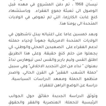
نيسان 1968 ، تم دفن المشروع في مهده قبل
الوصول الى تعبئة جموع الفقراء. وباستشهاد
كنغ غابت الكارزما، التي لم تعوض في الولايات
المتحدة الى يومنا هذا.
وبعد خمسين عاما على اغتياله يبذل ناشطون في
الولايات المتحدة الامريكية جهوداً لإحياء حملته
لدعم الفقراء على الصعيدين المحلي والوطني، كي
يجعلوا من حلم كنغ حقيقة. وعلى هذا الطريق
اطلق القس وليم باربر والقس لس تيوهارس نداءً
بعنوان " نداء من اجل التجديد الاخلاقي" وفي سبيل
"حملة الشعب الفقير" في القرن الحالي. واصدر
منظمو الحملة ومعهد الدراسات السياسية،
دراسة عن الوضع الراهن للفقراء.
وتوثق الدراسة الجديدة حقائق حول الجوانب
الرئيسية للحملة: العنصرية والفقر والحقوق