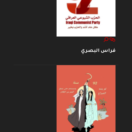
فراس البصري