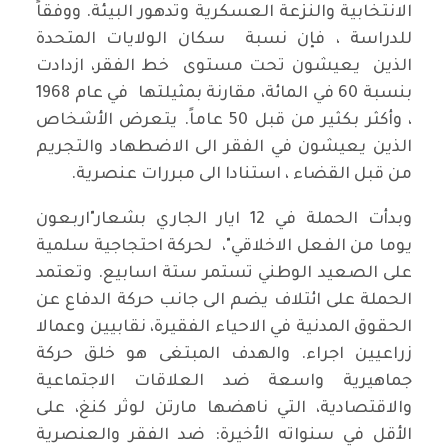
الانتخابية والنزعة العسكرية وتدهور البيئة. ووفقاً
للدراسة ، فإن نسبة سكان الولايات المتحدة
الذين يعيشون تحت مستوى خط الفقر، ازدادت
بنسبة 60 في المائة، مقارنة بمثيلتها في عام 1968
، وأكثر بكثير من قبل 50 عاماً. يتعرض الأشخاص
الذين يعيشون في الفقر الى الاضطهاد والتجريم
من قبل القضاء ، استنادا الى مبررات عنصرية.
وبدأت الحملة في 12 ايار الجاري بشعار"اربعون
يوما من الفعل الاخلاقي"، لحركة احتجاجية سلمية
على الصعيد الوطني تستمر ستة اسابيع. وتعتمد
الحملة على ائتلاف يضم الى جانب حركة الدفاع عن
الحقوق المدنية في الاحياء الفقيرة، نقابيين وعمالا
زراعيين اجراء. والهدف المبتغى هو خلق حركة
جماهيرية واسعة ضد العلاقات الاجتماعية
والاقتصادية، التي ناهضها مارتن لوثر كنغ، على
الأقل في سنواته الأخيرة: ضد الفقر والعنصرية