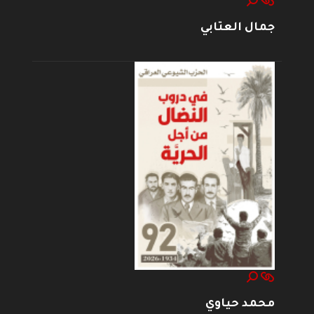
جمال العتابي
محمد حياوي