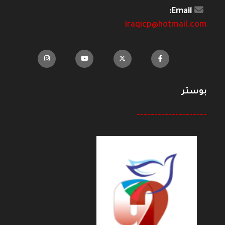
Email:
iraqicp@hotmail.com
بوستر
--------------------