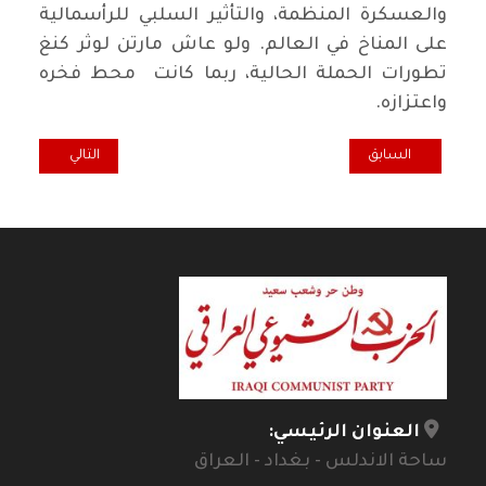
والعسكرة المنظمة، والتأثير السلبي للرأسمالية
على المناخ في العالم. ولو عاش مارتن لوثر كنغ
تطورات الحملة الحالية، ربما كانت محط فخره
واعتزازه.
المقال السابق: تهنئة الشيوعي العراقي بمناسبة ذكرى تأسيس الاتحاد ال
المقال التالي: ال
السابق
التالي
العنوان الرئيسي:
ساحة الاندلس - بغداد - العراق