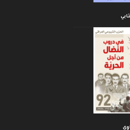
ابي
وي