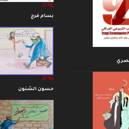
بسام فرج
بصري
حسون الشنون