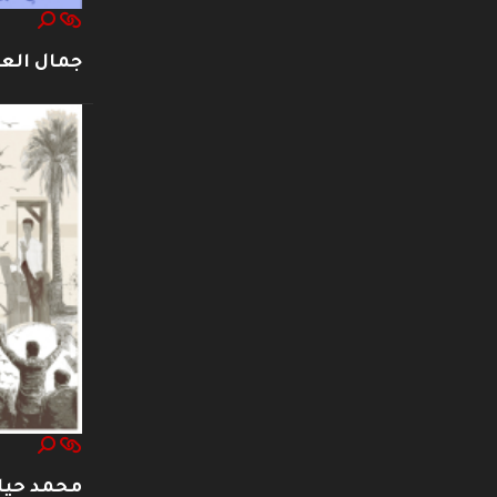
جمال العت
محمد حيا