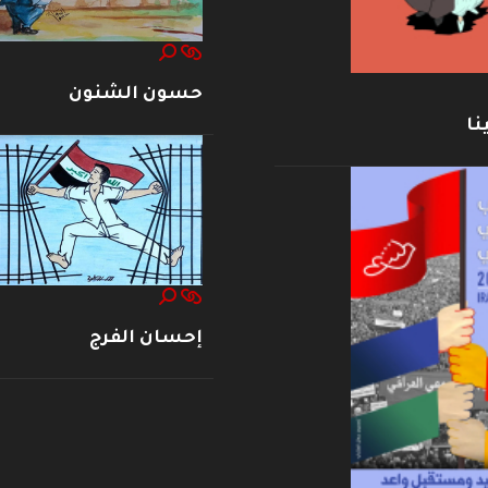
حسون الشنون
نا
إحسان الفرج