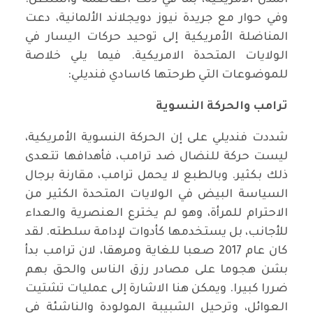
المدن الأمريكية، بما في ذلك العاصمة واشنطن.
وفي حوار مع جريدة نيوز دويجلاند الألمانية، دعت
المناضلة الأمريكية إلى توحيد حركات اليسار في
الولايات المتحدة الامريكية. فيما يلي خلاصة
للموضوعات التي طرحتها كاسادي فنديلي:
ترامب والحركة النسوية
شددت فنديلي على إن الحركة النسوية الأمريكية،
ليست حركة للنضال ضد ترامب، فأهدافها تتعدى
ذلك بكثير. وبالطبع لا يحمل ترامب، مقارنة برجال
السياسة البيض في الولايات المتحدة الكثير من
الاحترام للمرأة، وهو لم يخترع العنصرية والعداء
للأجانب، بل يستخدمها كأدوات لإدامة سلطته. لقد
كان عام 2017 صعبا للغاية ومرهقا، لان ترامب بدأ
بشن هجوما على مصادر رزق الناس والحق بهم
ضررا كبيرا. ويمكن هنا الاشارة إلى عمليات تشتيت
العوائل، وترحيل الشبيبة المولودة والناشئة في