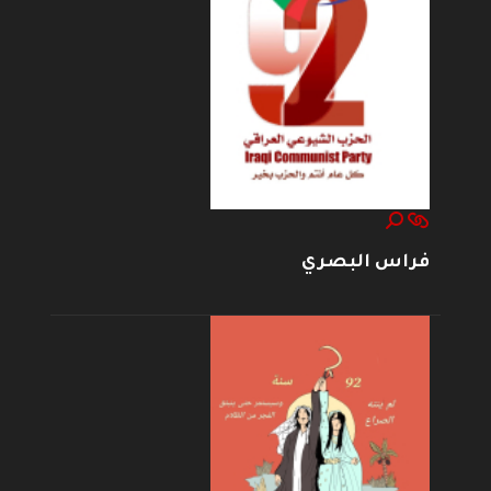
فراس البصري