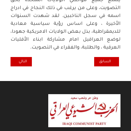
يتمتع جميع مواطني الولايات المتحدة بحق
التصويت، وعلى من يرغب في ذلك النجاح في ادراج
اسمه في سجل الناخبين. لقد شهدت السنوات
الأخيرة ، وعلى اساس رؤية سياسية معادية
للديمقراطية، بذل بعض الولايات الامريكية جهودا،
لوضع العراقيل امام مشاركة ابناء الأقليات
العرقية ، والطلبة، والفقراء في التصويت.
المقال السابق: الخصخصة والإصلاحات الإقتصادية.الحلقة الرابعة
المقال التالي: 84 عاما لأجل الدولة المدنية والعدالة الاجتماعية والانتماء للوطن! / يوسف أبو الفوز
السابق
التالي