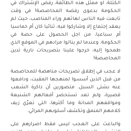
الكتلة، او ممثل هذه الطائفة، رفض الإشتراك في
الحكومة بدعوى رفضه المحاصصة! في وقت
تابعت فيه الناس لهاثهم وراء المناصب، حيث لم
يعقد إجتماع إلا وشاركوا فيه، ثنائيا كان أم خماسيا
أم سباعيا، من اجل الحصول على حصة في
الحكومة. وعندما لم ينالوا مرادهم في الموقع الذي
طمحوا إليه، خرجوا علينا بتصريحات نارية تدين
المحاصصة!
لا عجب في إطلاق تصريحات مناهضة للمحاصصة
من قبل الذين أسسوا لمنهجها المقيت، ودافعوا
عنه بشتى السبل. متصورين أن ذاكرة الشعب
قصيرة، ولم تعد تستحضر أفعالهم الشنيعة
ومواقفهم المدانة وما أكثرها، التي تعرّي زيف
كلامهم المنمق وتكشف أسلوبهم المرائي.
والباعث على العجب ليس فقط اصرارهم على