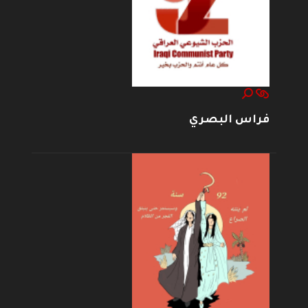
فراس البصري