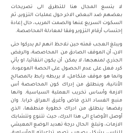
لا يتسع المجال هنا للتطرق الى تصريحات
بعضهم ضد البعض الاخر حول عمليات التزوير، ثم
السكوت السريع عنها والصمت المريب، حال إعادة
إحتساب أرقام التزوير وفقا لمعادلة المحاصصة.
ويبلغ العجب قمته حين نلاحظ انهم لم يدركوا حتى
الان، أن الموقف الصادق من المحاصصة، والرفض
الجذري لمنهجها، لا يمكن أن يكون انتقائيا، او يأتي
كرد فعل على عدم الحصول على الحصة الموعودة.
وانما هو موقف متكامل، لا يربطه رابط بالمصالح
الأنانية، وينطلق من إدراك كون المحاصصة أس
الازمة وأساس تخريب العملية السياسية. وانها
منبع الفساد الذي فاض وأغرق العراق خرابا. وان
رفضها ينطلق من ادراك خطورة منطقها، الذي
أوصل الأوضاع الى هذا الدرك، حيث تتنوع وتتشابك
الازمات، وتبلغ الحال درجة تهديد الوضع المعيشي
للناس، بشكل يصعب تصور تداعياته المأساوية،