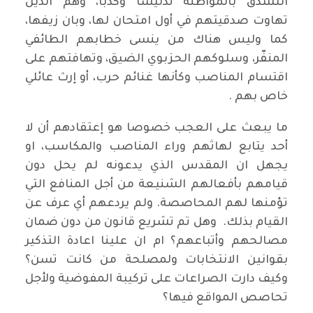
التشدق بالمواطنة تدليسا وكذبا، وهم الذين
تهاوت صدقيتهم في أول امتحان لها، وبان زيفها،
كما وليس هناك من ينسى خطابهم الطائفي
المنفّر، وسلوكهم الحزبوي الضيق، وتهافتهم على
اقتسام المناصب وكأنها غنائم حرب، أو إرث عائلي
خاص بهم .
ما يبعث على العجب خصوصا هو إعتقادهم أن لا
أحد يتابع لهاثهم وراء المناصب والمكاسب، او
يجهل ان المقدس الذي يدعونه لم يحل دون
قيامهم بأفعالهم الشنيعة من أجل المنافع التي
تؤمنها لهم المحاصصة. ولم يردعهم أي عرف عن
القيام بذلك. وهل تم تشريع قانون من دون ضمان
مصالحهم وأتباعهم؟ ام ان علينا اعادة التذكير
بقوانين الانتخابات ولمصلحة من كانت تسن؟
وكيف دارت الصراعات على تركيبة المفوضية ولأجل
تحاصص المواقع فيها؟