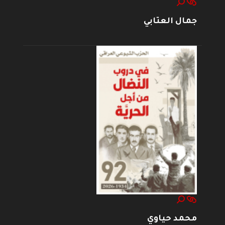
جمال العتابي
محمد حياوي