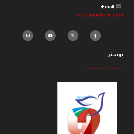
Email:
iraqicp@hotmail.com
بوستر
--------------------