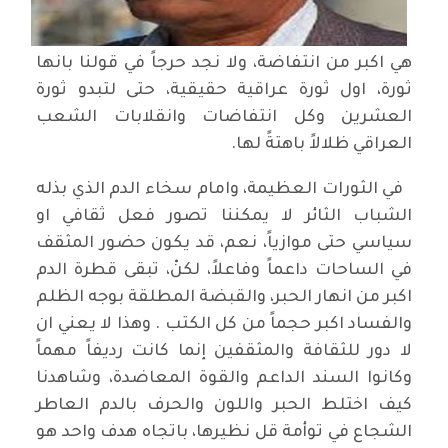
هي اكبر من انتفاضة، ولا نجد حرجاً في قولنا بانها
ثورة، اول ثورة عراقية حقيقية، حتى لتبدو ثورة
العشرين وكل انتفاضات وانقلابات الشعب
العراقي ظلالاً باهتةً لها.
في الثورات العظيمة، وامام سخاء الدم الذي بذله
الشباب الثائر لا يمكننا تصور فعل ثقافي او
سياسي حتى موازياً، نعم، قد يكون حضور المثقف
في الساحات داعماً وفاعلاً، لكنْ، تبقى قطرة الدم
اكبر من انهار الحبر، والقبضة المطلقة بوجه الظلم
والفساد اكبر حجماً من كل الكتب . وهذا لا يعني ان
لا دور للثقافة والمثقفين إنما كانت رديفاً مهماً
وكانوا السند الداعم والقوة المعاضدة، وشاهدنا
كيف اختلط الحبر واللون والحرف بالدم العاطر
الشجاع في توأمة قل نظيرها، باتجاه هدف واحد هو