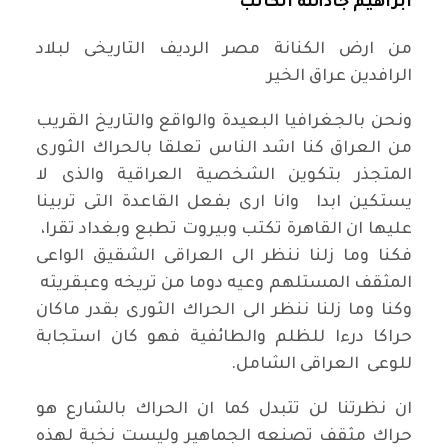
ابراهيم جادالله الكاتب*
من ارض الكنانة مصر الرديف التاريخى لبلاد
الرافدين عراق الخير
ونحن بالجغرافيا البعيدة والواقع والتاريخ القريب
من العراق كنا اشد الناس تعلقا بالحراك الثورى
المتجذر بتكوين الشخصية العراقية والذى لا
يستكين ابدا وانا ارى بفعل القاعدة التى تربينا
عليها ان القاهرة تكتب وبيروت تطبع وبغداد تقرا،
فكنا وما زلنا ننظر الى العراقى الشقيق الواعى
المثقف المستلهم وعيه دوما من تريخه وعبقريته
وكنا وما زلنا ننظر الى الحراك الثورى بقدر ماكان
حراكا درءا للظلم والطائفية فهو كان استجابة
للوعى العراقى الشامل.
ان نظرتنا لن تتبدل كما ان الحراك بالشارع هو
حراك مثقف تصنعه الجماهير وليست نخبة لهذه