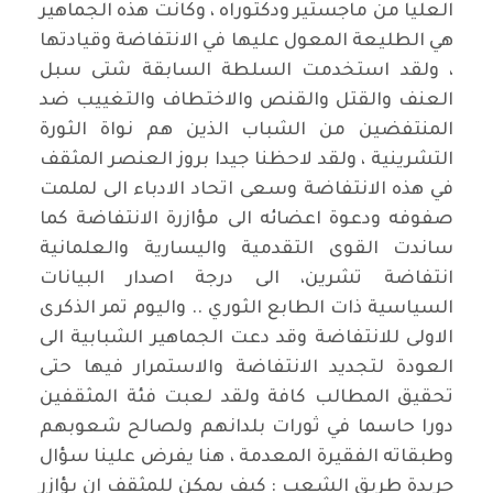
العليا من ماجستير ودكتوراه ، وكانت هذه الجماهير
هي الطليعة المعول عليها في الانتفاضة وقيادتها
، ولقد استخدمت السلطة السابقة شتى سبل
العنف والقتل والقنص والاختطاف والتغييب ضد
المنتفضين من الشباب الذين هم نواة الثورة
التشرينية ، ولقد لاحظنا جيدا بروز العنصر المثقف
في هذه الانتفاضة وسعى اتحاد الادباء الى لملمت
صفوفه ودعوة اعضائه الى مؤازرة الانتفاضة كما
ساندت القوى التقدمية واليسارية والعلمانية
انتفاضة تشرين، الى درجة اصدار البيانات
السياسية ذات الطابع الثوري .. واليوم تمر الذكرى
الاولى للانتفاضة وقد دعت الجماهير الشبابية الى
العودة لتجديد الانتفاضة والاستمرار فيها حتى
تحقيق المطالب كافة ولقد لعبت فئة المثقفين
دورا حاسما في ثورات بلدانهم ولصالح شعوبهم
وطبقاته الفقيرة المعدمة ، هنا يفرض علينا سؤال
جريدة طريق الشعب : كيف يمكن للمثقف ان يؤازر