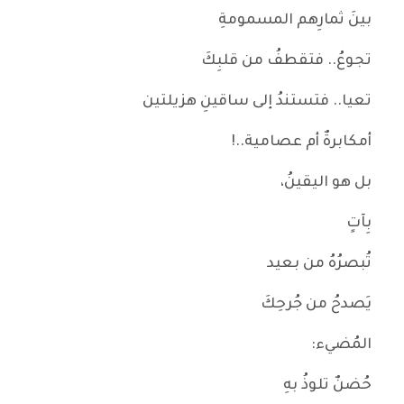
بينَ ثمارِهم المسمومةِ
تجوعُ.. فتقطفُ من قلبِكَ
تعيا.. فتستندُ إلى ساقينِ هزيلتين
أمكابرةٌ أم عصامية..!
بل هو اليقينُ،
بِآتٍ
تُبصرُهُ من بعيد
يَصدحُ من جُرحِكَ
المُضيء:
حُضنٌ تلوذُ بهِ