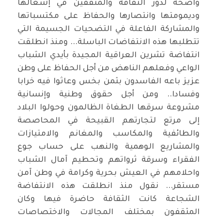
واضحة لدور الثقافة والمثقفين في إشعالها
وديمومتها وانتصارها والحفاظ على مكتسباتها
والمشاركة الفاعلة في التضحيات الجسيمة التي
تتطلبها هذه الانتفاضات الباسلة... ومنذ انطلقت
انتفاضة تشرين العراقية المجيدة بأيدي الشباب
الواعي وفعلهم الناهض من أجل الحفاظ على وطن
عزيز باعه الفاسدون بثمن بخس وعاثوا فيه خرابا
وفسادا.. ومن أجل حقوق وطنية وإنسانية
مشروعة سرقها الطغاة الظالمون وحولوا البلاد
إلى مرتع لتجارتهم القبيحة في المحاصصة
والطائفية والمكاسب والمغانم والامتيازات
والمشاريع الوهمية والنهب على حساب جوع
الفقراء وسرقة ثرواتهم وتحطيم آمال الشباب
واحلامهم في العيش بحرية وكرامة في وطن آمن
مستقر... نقول منذ انطلقت هذه الانتفاضة
الشجاعة كانت الثقافة حاضرة فيها وكان
المثقفون بمختلف المجالات والاختصاصات