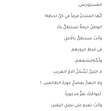
المستوحِش،
أيّها المنتحرُ قرفاً في كلّ لحظة!
الوطنُ خيمةٌ تستظلُّ بكَ
وأنتَ تستظلُّ بالأملِ
في قيظِ حروبِهم
ولُجّةِجشعِهم،
لا الليلُ يُسِّكنُ آلامَ الغريبِ
ولا النهارُ يفضحُ عورةَ الظالمين..!
أعوامُكَ تفرُّ مذعورةً
وأنتَ تعدو على نصلِ اليقين