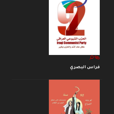
فراس البصري