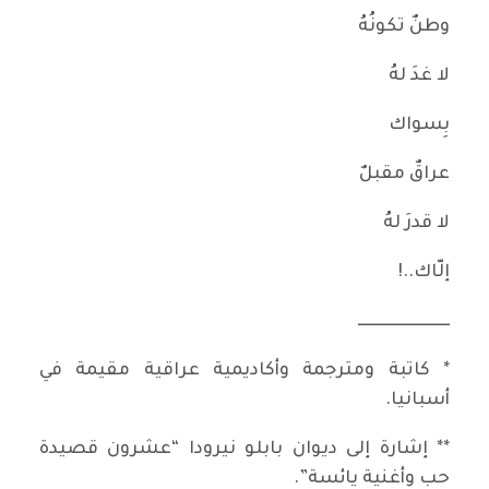
وطنٌ تكونُهُ
لا غدَ لهُ
بِسواك
عراقٌ مقبلٌ
لا قدرَ لهُ
إلّاك..!
ــــــــــــــــــــــــــــ
* كاتبة ومترجمة وأكاديمية عراقية مقيمة في
أسبانيا.
** إشارة إلى ديوان بابلو نيرودا “عشرون قصيدة
حب وأغنية يائسة”.