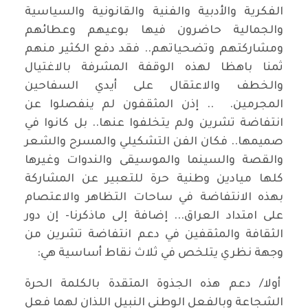
الفكرية والأدبية والفنية والقانونية والسياسية
والجمالية حاضرون فيها بوعيهم وعطائهم
ومشاركتهم وتضحياتهم.. فقد دفع الكثير منهم
ثمنا باهظا لهذه الوقفة المشرفة بالاغتيال
والخطف والاعتقال على أيدي السفاحين
المجرمين. .. إذن المثقفون لم ينفصلوا عن
انتفاضة تشرين ولم يتخلفوا عنها.. بل كانوا في
صميمها.. فكان الفن التشكيلي والمسرح والشعر
والقصة والسينما والموسيقى والندوات وغيرها
كلها ميادين وطنية حرة للتعبير عن المشاركة
بهذه الانتفاضة في ساحات التظاهر والاعتصام
على امتداد العراق... إضافة إلى ماذكرنا- إن دور
الثقافة والمثقفين في دعم انتفاضة تشرين من
وجهة نظري يتلخص في ثلاث نقاط أساسية هي:
أولا/ دعم هذه الجذوة المتقدة بالكلمة الحرة
الشجاعة وبالفعل الوطني النبيل اللذان لهما فعل