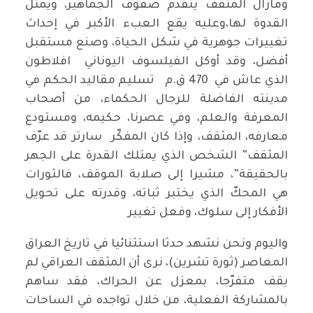
ومازال المثقف يتقدم صفوف الجماهير، ويمثل
القدوة لها،وعليه يقع العبء الأكبر في إحداث
تغييرات جوهرية في شكل الحياة، وصنع مستقبل
أفضل، وقد أوكل الفيلسوف اليوناني افلاطون
الذي عاش في 470 ق.م تسليم مقاليد الحكم في
مدينته الفاضلة للرجال الحكماء، من أصحاب
المعرفة والعلم، وفي عصرنا، حكيمه، ومستودع
معارفه، المثقف، وإذا كان المفكّر سارتر قد عرّف
المثقف” الشخص الذي يمتلك القدرة على الجهر
بالحقيقة”، مشيرا إلى صلابة الموقف، فالثورات
هي المحكّ الذي يختبر ثباته، وقدرته على تحويل
الأفكار إلى سلوك، وفعل تغيير
واليوم ونحن نشهد حدثا استثنائيا في تاريخ العراق
المعاصر (ثورة تشرين)، نرى أن المثقف العراقي لم
يقف متفرّجا، بمعزل عن الحراك، فقد ساهم
بالمشاركة الفعلية، من خلال تواجده في الساحات