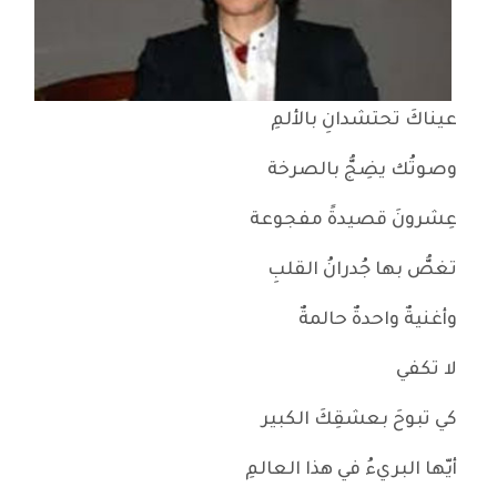
عيناكَ تحتشدانِ بالألمِ
وصوتُك يضِجُّ بالصرخة
عِشرونَ قصيدةً مفجوعة
تغصُّ بها جُدرانُ القلبِ
وأغنيةٌ واحدةٌ حالمةٌ
لا تكفي
كي تبوحَ بعشقِكَ الكبير
أيّها البريءُ في هذا العالمِ