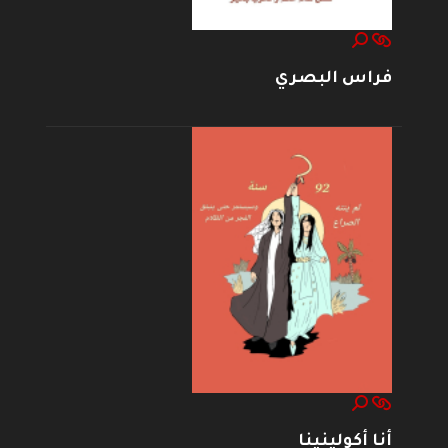
فراس البصري
أنا أكولينينا