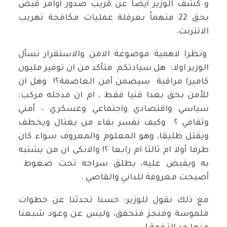
و كشف الوزير أيضا عن قريب صدور أوامر قبض
بحق 22 متهماً بعرقلة عمليات مكافحة تهريب
الانترنت.
ونظرا لاهمية موضوعة الامن والاستقرار نسأل
الوزير اولا: هل سيادتكم متأكد من ان توفير مليون
كاميرا مراقبة سيضمن أمن العاصمة؟! وهل ان
للأمن بحق بعدا فنيا فقط ، ام ان مدخله مركب:
سياسي واقتصادي واجتماعي وعسكري – أمني
وثقافي ؟ وكيف نفسر بقاء من يغتال ويخطف
ويقتل طليقا، وهو المعلوم والمعروف سواء كان
طرفا أولا ام ثالثا ام رابعا ؟! والانكى ان من يشتبه
به ويقبض عليه، يطلق سراحه تحت ضغوط
أصبحت معروفة للداني والقاصي .
مع ذلك نقول للوزير: حسنا تحدثنا عن خطوات
ملموسة ومنجز متحقق، وليس عن وعود شبعنا