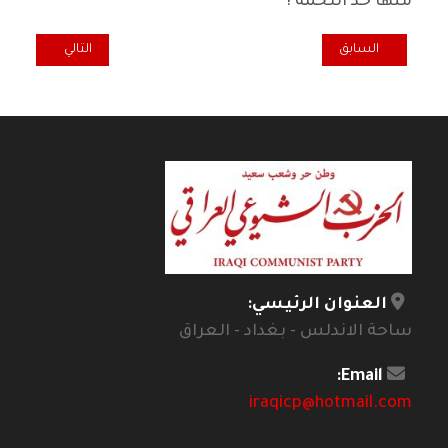
منها حد التخمة !
المقال السابق: نقطة ضوء... اعتذار عبود والمرأة العجوز!
المقال التالي: كل
السابق
التالي
العنوان الرئيسي:
ساحة الاندلس - بغداد - العراق
Email:
iraqicp@hotmail.com