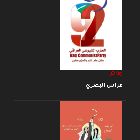
فراس البصري