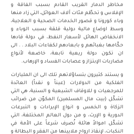
مخاطر الدمار القريب القادم بسبب الفاقة و
الإفلاس و تحطّم مئات آلاف العوائل، التي زاد منها
وباء كورونا و قصور الخدمات الصحية و العلاجية،
وسط اوضاع مالية دولية قلقة بسبب الوباء و
الانخفاض الهائل لأسعار النفط، في دولة قادها
حكّامها بغبائهم و بابعادهم لكفاءات البلاد . . الى
ان تكون دولة ريعية تابعة، خاضعة لأنواع
مضاربات الإبتزاز و عصابات الفساد و الإرهاب.
و يستند كثيرون بتساؤلاتهم تلك الى ان المليارات
الفلكية من الدولارات (عيناً و نقداً) العائدة
للمرجعيات و للاوقاف الشيعية و السنية، هي التي
تشكّل (بيت مال المسلمين) المكوّن من ضرائب
الزكاة و الخمس و انواع الإيرادات و التبرعات
الدورية و الإرث، و من دول العالم المختلفة، التي
تشكّل اموالاً هائلة تُصرف شرعاً على الأمة في
النكبات، لإنقاذ ارواح ملايينها من الفقر و البطالة و