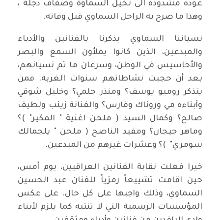
عوده مشدودة الى نخيل السماوة وضفاف دجلة ،
وهذا ما صرح به الراحل السماوي قبل وفاته.
نسياننا السماوي يذكرنا بالفنانين والأدباء
والمبدعين، الذين كانوا يملأون السمع والبصر
والأحاسيس في الوطن، وسرعان ما تم نسيانهم،
بعد أن حجبت نشاطاتهم سنوات الغربة. فمن
يتذكر روميو يوسف؟ ومنذر حلمي؟ وخليل شوقي
وأبناءه مي وروناك وفارس؟ والفنانة زينب ولطيف
صالح؟ وكمال السيد ( ملحن اغنية " المكير" )؟
وماهر جيجان؟ ومفيد الناصح ( ملحن " يلجمالك
سومري" )؟ وعشرات غيرهم من المبدعين.
خيرا فعلت نقابة الفنانين العراقيين، يوم أمس،
حين اقامت تشييعاً رمزياً للفنان عبد الحسين
السماوي، وذلك واجبها على كل حال. على عكس
المؤسسات الرسمية التي لا تنتبه كما يلزم لأبناء