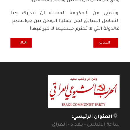
وادي الرافدين من فنانين وأدباء ومثقفين.
ونتمنى من الحكومة المقبلة ان تتدارك هذا
التجاهل السابق لمن حملوا الوطن بين جوانحهم،
فالدولة التي لا تحترم مبدعيها لا خير فيها!
المقال السابق: همسة... عين الحسود بيها ألف عود
المقال التالي: كل ث
السابق
التالي
العنوان الرئيسي:
ساحة الاندلس - بغداد - العراق