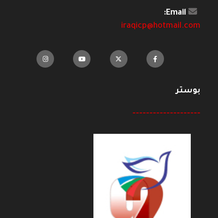
Email:
iraqicp@hotmail.com
بوستر
--------------------