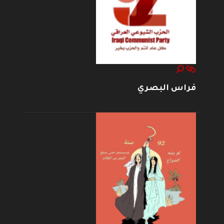
فراس البصري