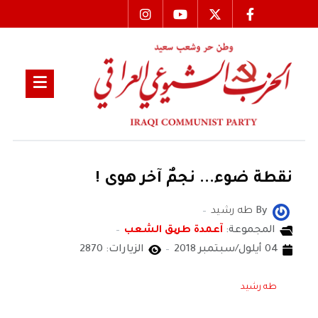
نقطة ضوء... نجمٌ آخر هوى !
By
طه رشيد
المجموعة:
آعمدة طریق الشعب
04 أيلول/سبتمبر 2018
الزيارات: 2870
طه رشيد