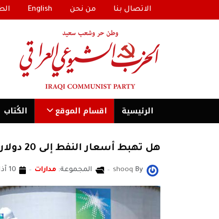
الاتصال بنا
من نحن
English
الط
الرئیسية
اقسام الموقع
الكُتاب
هل تهبط أسعار النفط إلى 20 دولارا؟
By
shooq
المجموعة:
مدارات
10 آذار/مارس 2020