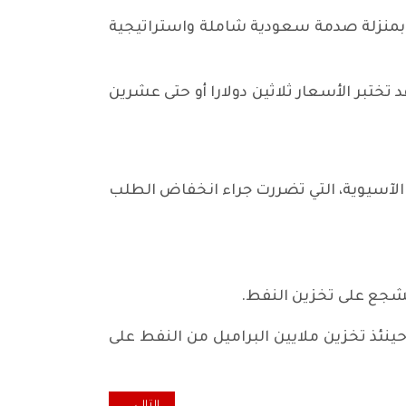
ر بمنزلة صدمة سعودية شاملة واستراتيجية
، الذي عمل سابقا لدى أرامكو السعودية، "قد يكون هذا أسوأ من النصف الثاني من 2014، وقد تختبر الأسعار ثلاثين دولارا أو حتى عشرين
الآسيوية، التي تضررت جراء انخفاض الطلب
سيشجع على تخزين النفط.
لتي يحدث فيها هذا الوضع (تراجع السعر الفوري عن الآجل) في 2014 و2015، وجرى حينئذ تخزين ملايين البراميل من النفط على
المقال التالي: زخم الاحتجاج لا