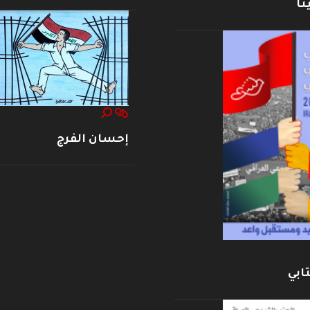
نا
إحسان الفرج
ابي