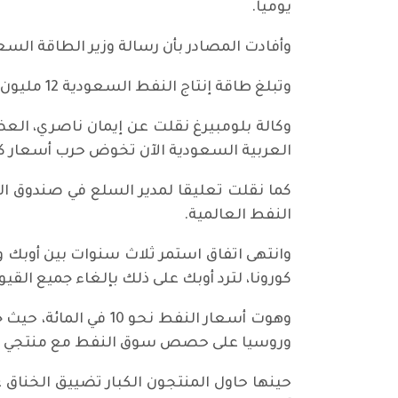
يوميا.
وأفادت المصادر بأن رسالة وزير الطاقة السع
وتبلغ طاقة إنتاج النفط السعودية 12 مليون برميل يوميا، مما يعطيها القدرة على زيادة الإنتاج سريعا.
العربية السعودية الآن تخوض حرب أسعار كا
كما نقلت تعليقا لمدير السلع في صندوق ا
النفط العالمية.
وانتهى اتفاق استمر ثلاث سنوات بين أوبك
كورونا، لترد أوبك على ذلك بإلغاء جميع القيود
وروسيا على حصص سوق النفط مع منتجي النفط
حينها حاول المنتجون الكبار تضييق الخناق 