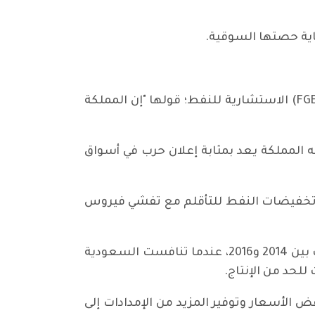
ماية حصتها السوقية.
وكالة بلومبيرغ نقلت عن إيمان ناصري، العضو المنتدب لمنطقة الشرق الأوسط في شركة "إف جي إي" (FGE) الاستشارية للنفط؛ قولها "إن المملكة
المملكة يعد بمثابة إعلان حرب في أسواق
ق تخفيضات النفط للتأقلم مع تفشي فيروس
وهوت أسعار النفط نحو 10 في المائة، حيث جدد التطور بواعث القلق من انهيار الأسعار على غرار ما حدث بين 2014 و2016، عندما تنافست السعودية
لحد من الإنتاج.
 الأسعار وتوفير المزيد من الإمدادات إلى