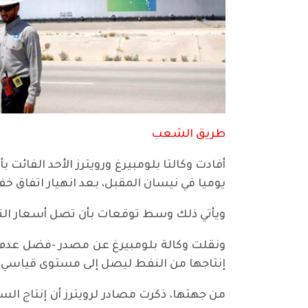
طريق الشعب
أفادت وكالتا بلومبيرغ ورويترز الأحد الفائت 
يوميا في نيسان المقبل، بعد انهيار اتفاق 
ويأتي ذلك وسط توقعات بأن تصل أسعار النفط
ونقلت وكالة بلومبيرغ عن مصدر -فضل عدم
إنتاجها من النفط ليصل إلى مستوى قياسي هو 12 مليون برميل يوميًّا إذا اقتضت الحاج