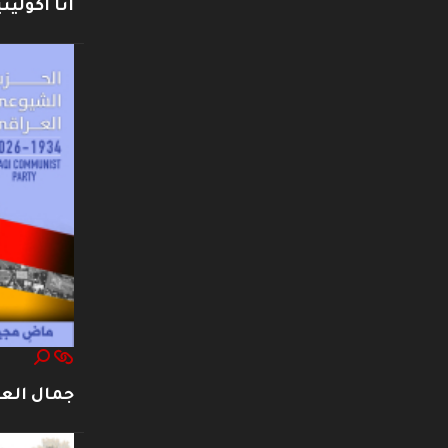
أنا أكوليني
جمال العت