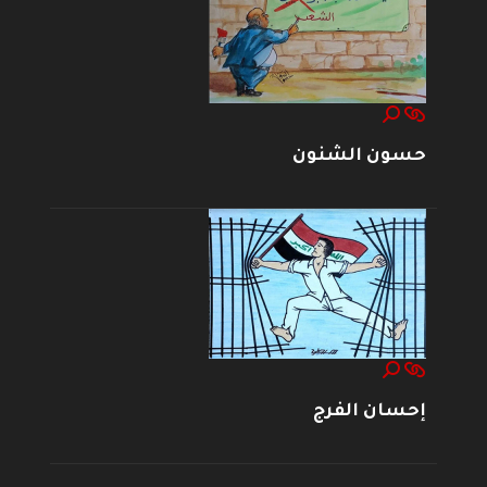
حسون الشنون
إحسان الفرج