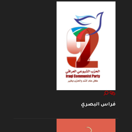
فراس البصري