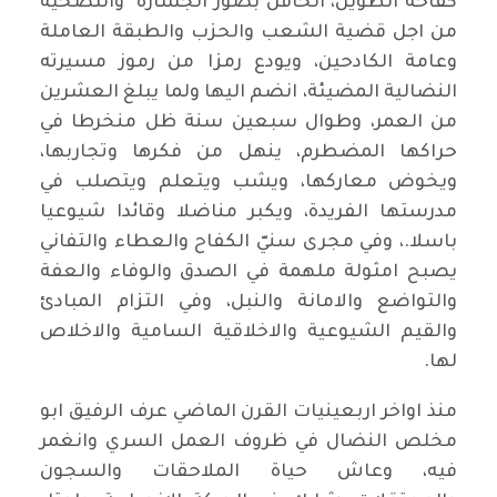
كفاحه الطويل، الحافل بصور الجسارة والتضحية
من اجل قضية الشعب والحزب والطبقة العاملة
وعامة الكادحين، ويودع رمزا من رموز مسيرته
النضالية المضيئة، انضم اليها ولما يبلغ العشرين
من العمر، وطوال سبعين سنة ظل منخرطا في
حراكها المضطرم، ينهل من فكرها وتجاربها،
ويخوض معاركها، ويشب ويتعلم ويتصلب في
مدرستها الفريدة، ويكبر مناضلا وقائدا شيوعيا
باسلا.، وفي مجرى سنيّ الكفاح والعطاء والتفاني
يصبح امثولة ملهمة في الصدق والوفاء والعفة
والتواضع والامانة والنبل، وفي التزام المبادئ
والقيم الشيوعية والاخلاقية السامية والاخلاص
لها.
منذ اواخر اربعينيات القرن الماضي عرف الرفيق ابو
مخلص النضال في ظروف العمل السري وانغمر
فيه، وعاش حياة الملاحقات والسجون