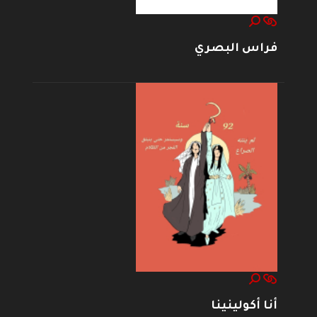
فراس البصري
أنا أكولينينا