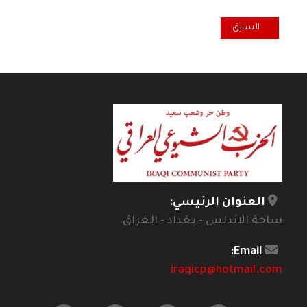
المقال السابق: تعازي الحركة التقدمية الكويتية برحيل الرفيق عبد الرزاق اا
السابق
العنوان الرئيسي:
ساحة الاندلس - بغداد - العراق
Email:
iraqicp@hotmail.com