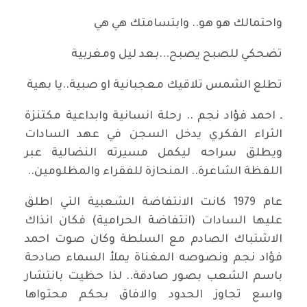
واحتمالك هو هو.. وابتسامتك هي هي
تضحكي للصبح يصبح...بعد ليل ومغربية
تطلع الشمس تلاقيك معجبانية او صبية..يا بهية
ـ احمد فؤاد نجم .. رحلة انسانية وابداعية مكتنزة
الثراء الفكري يدخل السجن في عهد السادات
ويطلق سراحه ليكمل مسيرته النضالية عبر
اللفظة الشاعرة.. المنحازة للفقراء والمظلومين..
عام 1979 كانت الانتفاضة الشعبية التي اطلق
عليها السادات (انتفاضة الحرامية) فكان انذاك
الاشتباك الصادم مع السلطة وكان صوت احمد
فؤاد نجم ونصوصه المغناة يملأ السماء صادحة
باسم الشعب بصور صادقة.. لذا حظيت بانتشار
واسع تجاوز الحدود والافاق بحكم محتواها