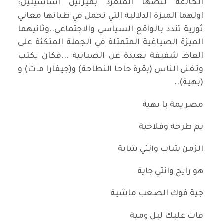
الخالقة لنصها المتفرد بميزتين اساسيتين:
اولهما الميزة الدلالية التي تحمل في طياتها معاني
ثورية تندد بالواقع السياسي والاجتماعي..وثانيهما
الميزة الصياغية المتمثلة في الجملة المتكئة على
الفاظ شفيفة بعيدة عن الضبابية ...فكان يكتب
وتغني الناس (بقرة حاحا النطاحة) و(جيفارا مات) و
(بهية)..
مصر يمة يا بهية
يم طرحة وفلاحية
الزمن شاب وانتي شابة
هو رايح وانتي جاية
جية فوك الصعب ماشية
فات عليك ليل ومية