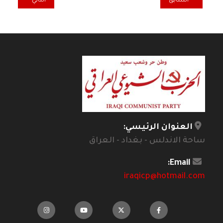
المقال السابق: أربعة نصوص لحكاية شعبية واحدة
المقال التالي: قو
السابق
التالي
العنوان الرئيسي:
ساحة الاندلس - بغداد - العراق
Email:
iraqicp@hotmail.com