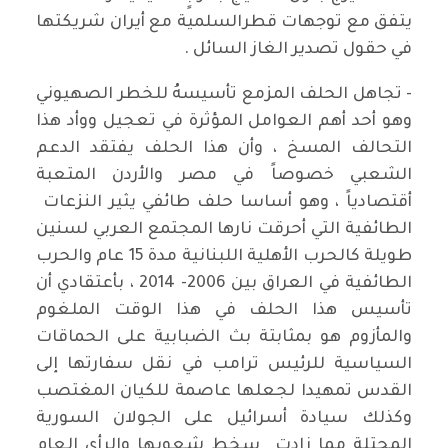
يتفق مع توجهات قطرالسلمية مع أيران شريكتها
في حقول تصدير الغاز السائل .
- تجاهل الحلف المزمع تأسيسهُ للخطر الصهيوني
وهو أحد أهم العوامل المؤثرة في تعجيل ووأد هذا
التحالف المسخ ، وأن هذا الحلف يفتقد الدعم
الشعبي خصوصاً في مصر والأردن المتعبة
أقتصادياً ، وهو أساسا حلف طائفي يثير النزعات
الطائفية التي أحرقت نارها المجتمع العربي لسنين
طويلة كالحرب الأهلية اللبنانية مدة 15 عام والحرب
الطائفية في العراق بين 2006- 2014 ، بأعتقادي أن
تأسيس هذا الحلف في هذا الوقت الملغوم
والمأزوم هو بمثابتة بث الضبابية على الحماقات
السياسية للرئيس ترامب في نقل سفارتها إلى
القدس تمهيدا لجعلها عاصمة للكيان المغتصب
وكذلك سيادة أسرائيل على الجولان السورية
المحتلة مما زادت سخط شعوبها والرأي العام