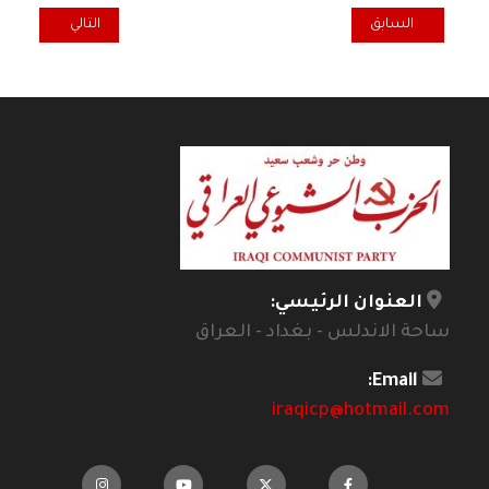
المقال التالي: 9 / 4 / 2003 يوم الاحتلال يوم السقوط
المقال السابق: رأي - ليكن نشيدنا الوطني، نشيد مباديء وقيم لا هتافات و
السابق
التالي
العنوان الرئيسي:
ساحة الاندلس - بغداد - العراق
Email:
iraqicp@hotmail.com