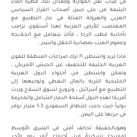
في غياب ثقل الموازنة وفقدان تلك قطرة الماء
اليتيمة من على جبين أصحاب القرار السياسي
العربي والهرولة المذلة في عار التطبيع مع
المغتصب للأرض العربية لهذا أستقوى ترامب
بأحادية قطب الرحا ، فأخذ يتعامل مع الخلايجة
وعموم العرب بمصادرة الحقل والبيدر .
ماذا تريد واشنطن ؟! ترك صراعات المنطقة للقوى
العربية الحليفة للتخفيف عن الجيش الأمريكي ،
وتمكن واشنطن من أحتواء الدول العربية
الخليجية الثرية بالمال النفطي وتوجيهها إلى
التطبيع مع أسرائيل ، وترويج لسوق السلاح وردت
أمريكا لهذه الدول أسلحة الدمار الشامل والمحرمة
دولياً حيث باعت للنظام السعودي 3-1 مليار دولار
في حربها على اليمن .
وهوبالحقيقة تحالف أمني في الشرق الأوسط
(مقترح) تشكيلهُ قبل أجتماع عُقد يوم الأحد