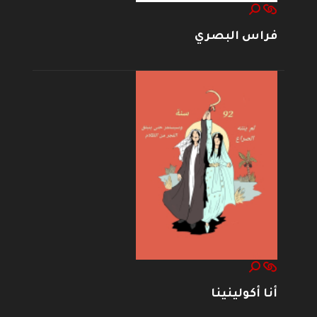
فراس البصري
أنا أكولينينا