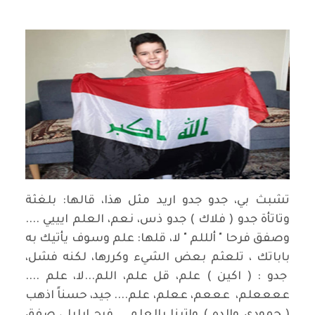
تشبث بي، جدو جدو اريد مثل هذا، قالها: بلغثة
وتاتأة جدو ( فلاك ) جدو ذس، نعم، العلم ايييي ....
وصفق فرحا " ألللم " لا، قلها: علم وسوف يأتيك به
باباتك ، تلعثم بعض الشيء وكررها، لكنه فشل،
جدو : ( اكين ) علم، قل علم، اللم...لا، علم ....
ععععلم، عععم، ععلم، علم.... جيد، حسناً اذهب