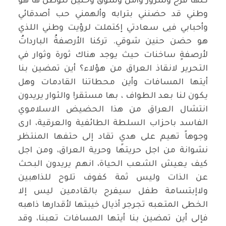
كلها فرح وسرور وأمل وشوق وحنين للوطن ها هو
وطني قد حضنني بترابه وألهمني حب أصدقائي
وأحبابي فيى سعادتي إكتملت لرؤيت وطني اللذي
هو حضن حنين شوقي. تركنا الأرصفةُ البارداتُ
لأرصفةٍ ساخنات حيث يوجد هناك ثورة وثوار في
التحرير لانقاذ العراق من هؤلاء؟ أين تمضين بنا
أيتها المسافات وأين محطاتنا القادمات وهل
يكون لنا بعد الطواف ، بها مستقر! والثوار يريدون
انتشال العراق من هذا الحضيض الاسلاموي
الفاسد باحزاب السلطة الطائفية والعرقية، ارى
وجوهاً تهيم على هديٍ تقاد إلى حتفها المنتظر
نشوانة من اجل حريتها وحرية العراق، ومن اجل
كيف يعيش الشعب الحياة، انهم يريدون البحث
عن الذات وليس ثمة كفوف تلوح للذاهبين
ولاإبتسامة طفل سيفرح بالقادمين ليس إلا
الخطى المتعبه تجرجر أذيال خيبتها لأقدارها ذاهبه
فإلى أين تمضين بنا أيتها المسافات تعبنا، وقد