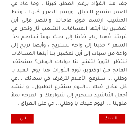
جف منا الفؤاد برغم المطر، كبرنا ، وما عاد في
العمر متسع للخيال، ورسم الصور كبرنا ، وخط
المشيب ارتسم فوق هاماتنا وانتصر فإلى أين
تمضين بنا أيتها المسافات، الشعب ثار ونحن في
غربتنا فَهيا رياح خذينا إلى حيث يوماً نخاصم هذا
السفر ؟ خذينا إلى واحة نستريح ، وأيضا نريح إلى
واحة من سبات إلى أين تمضين بنا أيتها المسافات
ننتظر الثورة لتفتح لنا بوابات الوطن؟ سنهتف:
الفاتح من اوكتوبر، ثورة الثورات هذا يوم العيد يا
وطني ... سنرفع الأعلام لترفرف في سمائك ...في
كل مكان فيك ...اليوم سنقرع الطبول.. و ننشد
أجمل الأناشيد سنخرج إلى شوارعك و الفرحة تملأ
قلوبنا ... اليوم عيدك يا وطني .. حي على العراق .
المقال السابق: يُقدِّمون الفُتات للمواطنين ويَفْتَرِسون الوطن
المقال التالي: الخ
السابق
التالي