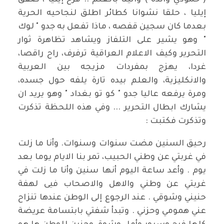
( حمودي والده ) واتينا بالعلم .. فرح إيليا ، صفق
إيليا ، حلقا نشوانا كطائر اطلق لنجاحيه الحرية
بعدما كان سجين قفصه ، ماذا تفعل به جدو " لوك
" وهو يشير على التلفاز ويشاهد تظاهرة ثوار
التحرير وكيف الاعلام العراقية ترفرف، راح راقصا،
غردا، يهزج بمفردات مزيجه بين العربية
والانكليزية، والعلم بيده تارة يلفه حول جسده،
ومرة يرفعه عاليا جدو " كو تو بغداد " وهو يريد ان
يشارك ابطال التحرير ... وفي هذه اللحظة تذكرت
وتذكرت فكتبت :
رحيق السنين مضت سنوات وسنوات. وأنا ما زلت
في غربتي عن وطني الحبيب، تمر بنا الايام يوما بعد
يوم . وأعد ساعة اليوم أنها سنين وأنا ما زلت في
غربتي عن وطني والاهل والاصحاب فيى لهفة
حنيني وشوقي . عند الرجوع إلى الوطن عندها تنزاح
عني همومي وحزني . وتبدأ شفتي بابتسامة عريضة