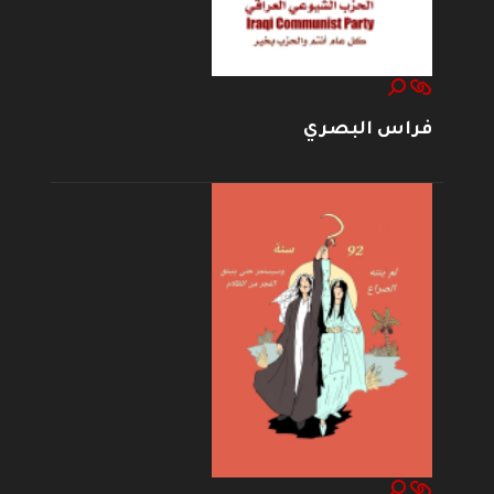
فراس البصري