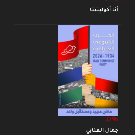
أنا أكولينينا
جمال العتابي