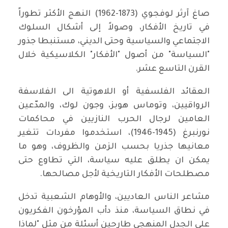
صاغ آرثر لوفجوي (1873-1962) النهج الأكثر تطوراً
في تاريخ الأفكار، وصولاً إلى أشكال السلوك
الاجتماعي والسياسية وحتى الديني، مستنبطا جذور
"السياسة" من أصول "الأفكار" الكلاسيكية خلال
القرن التاسع عشر.
العقائد الفلسفية أو اللاهوتية الى الفلاسفة
الرواقيين، وتوماس هوبز، وجون لوك، والمدّعين
العامين لرجال الحرب النازيين في محاكمات
نورنبرغ (1945-1946)، استخدموا مفردات تتغير
معانيها جذريا بحسب الزمن والظروف، وهو ما
يمكن ان يطلق عليه سياسة، التي تطاوع حتى
مصطلحات الأفكار التاريخية لأجل مصالحها.
مشاعر الناس العاديين، والأوهام الشعبية تدخل
في نطاق السياسة، منذ دأب المؤرخون الفكريون
على الجدل المنهجي طارحين أسئلة من مثل "لماذا