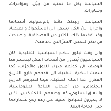
السياسة بكل ما تعنيه من حِيًل، ومؤامرات،
ومناورات.
السياسة ارتبطت دائما بالوصولية، أشخاصا
واحزابا، لانّ الكل يسعى الى الاستحواذ والهيمنة،
وقد أفقدها ذلك الكثير من المصداقية، وأصبحت
في نظر البعض "الشرّ الذي لابد منه".
والى وقت تبلور النظم السياسية التقليدية، كان
السياسيون يُعدون من أصحاب الفكر، لينحسر هذا
الوصف الى كونهم مدراء للدول والأحزاب، كما
سعت النظرة النقدية، الى قدحهم خارج التاريخ
الفكري، عدا القلة الضئيلة، فيما اعتبرهم التاريخ
الاجتماعي، من أصحاب اللباقة الدبلوماسية،
والنفاق السلوكي، كما وصفهم بالتكتيكيين، الذين
لا يعيرون للمبادئ أهمية، على رغم رفع شعاراتها
حين الحاجة اليها.