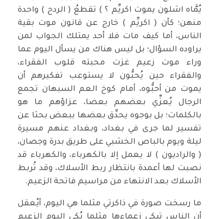
يُمَّاه اشلون يموت اكريِّم ؟ ) تقطعُ ( الردح ) واحدة
منهن؛ كأن ( اكريِّم ) خارج عن قانون موت بقية
الناس، أما كيف مات فلا أحد يمتلك الجواب لمن
يراوده السؤال؛ بل ليس هناك من يسأل اليوم عما
وراء موت زعيم غزت محبته قلوب الفقراء،
والفقراء حين يُحبُّون لا يستوعب تفكيرهم أن
يموت من أحبُّوه، أمام كوخ العم السبهان تجمع
الرجال يُعزِّي بعضهم بعضا، عزاؤهم ما هو
بالكلمات؛ بل بوجوه يحدِّق بعضها ببعض بحثا عن
تفسير لما جرى في بغداد، وبغداد عنهم مسيرة
ليلة ويوم بالباص الخشبي على طريق بدرة وجصان،
( والراديون ) لا يعمل إلا بالكهرباء، والكهرباء قد
نصبت لها أعمدة بانتظار ربط الأسلاك، وقد تُربط
الأسلاك بعد الانتهاء من مراسيم فاتحة الزعيم.
ما رسخت صورة في ذاكرتي مثلما هي اليوم، أيُعقل
أن الناس تبكي زعماءها مثلما بُكي اليوم الزعيم