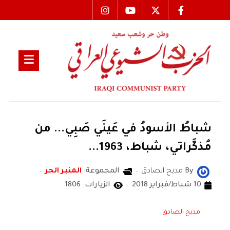
شباطُ الأسودُ في عَينَي صَبِي... من
مُذكَّراتي، شباط، 1963...
By
مديح الصادق
المجموعة:
المنبر الحر
10 شباط/فبراير 2018
الزيارات: 1806
مديح الصادق