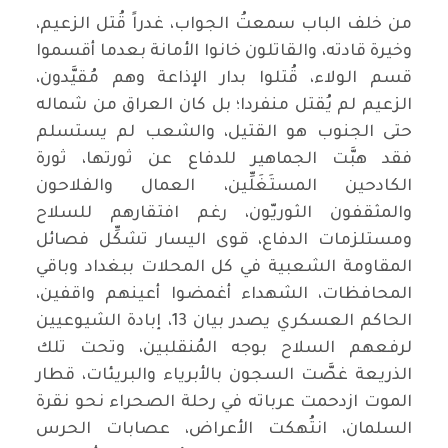
من خلف الباب سمعتُ الجواب، غدراً قُتل الزعيم،
وخيرة قادته، والقاتلون خانوا الأمانة بعدما أقسموا
قسم الولاء، قُتلوا بدار الإذاعة وهم مُقيَّدون،
الزعيم لم يُقتل منفردا؛ بل كان العراق من شماله
حتى الجنوب هو القتيل، والشعب لم يستسلم
فقد هبَّت الجماهير للدفاع عن ثورتها، ثورة
الكادحين المستَغَلِّين، العمال والفلاحون
والمثقفون الثوريّون، رغم افتقارهم للسلاح
ومستلزمات الدفاع، قوى اليسار تشكِّل فصائل
المقاومة الشعبية في كل المحلات ببغداد وباقي
المحافظات، الشهداء أغمضوا أعينهم واقفين،
الحاكم العسكري يصدر بيان 13، إبادة الشيوعيين
لرفعهم السلاح بوجه المُنقلبين، وتحت تلك
الذريعة غصَّت السجون بالأبرياء والبريئات، قطار
الموت ازدحمت عرباته في رحلة الصحراء نحو نقرة
السلمان، انتُهكت الأعراض، عصابات الحرس