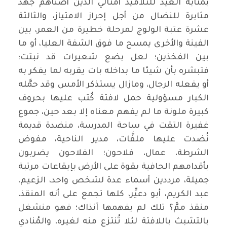
بمثابة العيد للتلاميذ أمثالي الذين أضناهم جهد
مثابرة للنضال من أجل إحراز الامتياز، والثالثة
عشرة عتبة الولوج لمرحلة خطيرة من العمر، بين
الفينة والأخرى يمسح ما فوق الشفة العليا، أو ما
بين الفخذين؛ لعل بضع شعيرات قد نبتت؛
فتبشره بأن شيئا ما بداخله بات يقربه لما يفكر به
أو يفعله الرجال، ومازال يستذكر الأمس وقد حمَّله
الكبار مسؤولية حمل لافتة كُتب عليها بحروف
كبيرة ملونة ما لم يفهم معناه إلا بعد حين، جموع
غفيرة التقت في ساحة المدرسة، منضدة قديمة
نُضدت عليها ملفَّات، مدير الناحية، مفوض
الشرطة، عمال، فلاحون؛ الفلاحون يضربون
بأقدامهم الحافية بقوة على الأرض بإيقاعات مرتبة
جميلة، مرددين أسماء عدة لشخص واحد، الزعيم،
عبد الكريم، أبو دعيِّر، كلها تجمع على أنه المنقذ،
منقذ ممَّ؟ تلك لم يفهمها آنذاك؛ فهو منشغل
بالتشبث باللافتة لئلا تُنتزع منه لغيره، والمُنادي