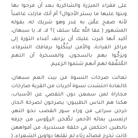
على فقراء الميزرة والشاكرية بعد أن فرحوا بها
وبنوا عليها ما يستر الأحوال؟ أم أنك مازلت غاضباً
لأنه صفح عمَّن به غدر وهو شريك له، بقوله
المشهور ( عفا الله عمَّا سلف )؟ لا، لا، يا سبهان،
أكيد أنها كبرت عليك أن يزحف أعداء الثورة إلى
مراكز القيادة، والأمن لينُكِّلوا برفاقك الشرفاء،
ويزجُّوا بهم بالسجون، والمسخرة أن التهم
المُلفَّقة لهم أنهم شتموا الزعيم.
تعالت صرخات النسوة من بيت العم سبهان،
كالعادة احتشدت نسوة أخريات من القرية صارخات
مجاراة لمن سمعن دون التقصي عن الأسباب،
هكذا هم الناس الطيبون؛ يصرخون لصرخة الجار،
خرجن سراعى من وراء سور القصب نحو النهر،
ارتمسن بمائه الأحمر، لطَّخن الرؤوس من جرفه
بالطين، احتكمن في حلقة مستديرة، من أفواههن
كانت تخرج قصائد رثاء لم تقلها دواوين الشعراء، (