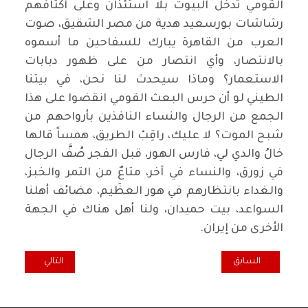
القومي تدخل البيوت بلا استئذان وعلى أكتافهم
رشاشات بورسعيد هدية من مصر الشقيق، صوت
العرب من القاهرة يبارك للسفاحين ما أسموه
بالانتصار، وأي انتصار من على ظهور دبابات
الاستعمار؟ وماذا سيحدث لنا نحن، في بيتنا
الطيني لو أن حرس البعث القومي انقضوا على هذا
الجمع من الرجال والنساء النافذين بأرواحهم من
شبح الموت؟ لا عليك، راقِبْ الطريق، همساً قالها
خالُ والدي لي، فارس الهور، قبل الفجر صُفَّ الرجال
في زورق، والنساء في آخر، متاعٌ من التمر والخبز،
والغداء بانتظارهم في هور العظَيم، مضائف أهلنا
السواعد، بيت حميدان، ولنا أهل هناك في الجهة
الأخرى من إيران.
المقال السابق: قائد الحزب الشيوعي الاسرائيلي : "اسرائيل تعتمد توجها
المقال التالي: انه 
السابق
التالي