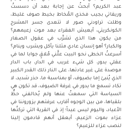
عبد الكريم؟ أبحثُ عن إجابة بعد أن دسستُ
وريقاتي بجيب فخذي المُخاط بخيط صوف غليظ،
وظلت تراودني صور لا تتعدى جسر المشرح
الكونكريتي، أيعيش الفقراء بعد موت زعيمهم؟
من يكون هذا الذي تشرَّب في عقول الصغار
والكبار؟ أهو إنسان عادي مثلنا يأكل ويشرب وينام؟
أسرعتُ الخطى نحو البيت علَّني مُلاقٍ جوابا لما في
عقلي يدور، كل شيء غريب في الدار، باب الدار
موصدة على غير عادتها، على النار ذلك القدر الكبير
الذي يُنبئ إما بضيوف، أو بمناسبة ما، حذر شديد، لا
تكاد تسمع ما يدور في غرفة الضيوف، قد تكون هي
السياسة التي سمعتُ عنها ولم يُحالفني حظٌّ
بلقياها، من بين الوجوه أقارب عرفتهم يزوروننا في
الأعياد، واليوم ليس عيداً؛ إذ في القرية التي تركتُها
عزاء بموت الزعيم، أيعقل أنهم قادمون إلينا
لنصب عزاء للزعيم؟