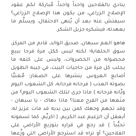
ينادي بالفلاحين واحداً واحداً، مُباركة لكم عقود
الإصلاح الزراعي، من يكون هذا الإصلاح الزراعي؟
سيفتش عنه بعد أن يُنهى الاحتفال، ويسلِّم ما
بعهدته، فيشكره جزيل الشكر.
هاهو العم سبهان، صديق الوالد، قادم من المركز،
سوق الحلفاية؛ لكنه ليس ككل مرة فرحا ببيع
محصوله من الخضروات، وليس على كتفه ما
يجلب كل مرة من حاجيات البيت، في جيبه الطويل
أصابع العروس ينشرها على الصغار؛ مُغنيَّا
بصوته العذب ( فرحانه فرحانه، كل الشعوب اليوم
ويَّانه فرحانه ) ماذا جرى لتلك الشعوب اليوم؟ من
منَعها من الفرح معنا؟ ماذا دهاك - يا سبهان -
وقد تجهم وجهك كمن بين يديه قد مات عزيز له،
أيعقل أن الزعيم عبد الكريم، ( اكريِّم، كما تسمونه
تحبُّباً ) قد رجع في قراره بتوزيع الأراضي على
الفلاحين؟ أو تراه قد استرجع الأراضي التي وزَّعها