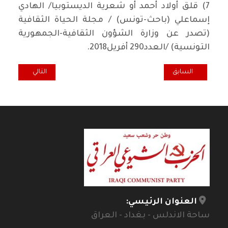
7) قلق أولاد أحمد أو شعرية الديستوبيا/ الهادي
إسماعلي (باحث-تونس) / مجلة الحياة الثقافية
(تصدر عن وزارة الشؤون الثقافية-الجمهورية
التونسية) /العدد290 أفريل2018.
المقال السابق: أبجدية التنوير ومفهوم الثقافة
المقال التالي: بؤر 
السابق
التالي
العنوان الرئيسي:
ساحة الاندلس - بغداد - العراق