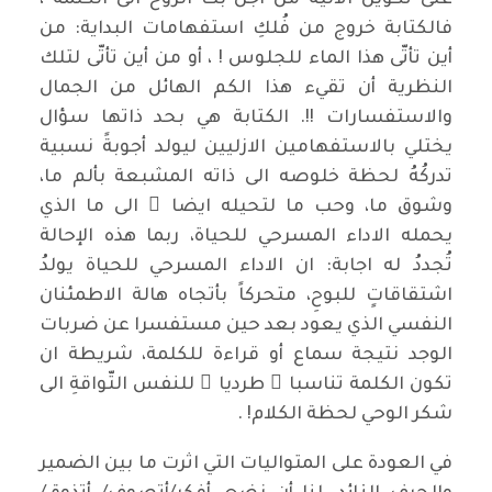
على تكوين الآلية من اجل بث الروح الى الكلمة ،
فالكتابة خروج من فُلكِ استفهامات البداية: من
أين تأتّى هذا الماء للجلوس ! ، أو من أين تأتّى لتلك
النظرية أن تقيء هذا الكم الهائل من الجمال
والاستفسارات !!. الكتابة هي بحد ذاتها سؤال
يختلي بالاستفهامين الازليين ليولد أجوبةً نسبية
تدركُهُ لحظة خلوصه الى ذاته المشبعة بألم ما،
وشوق ما، وحب ما لتحيله ايضا ً الى ما الذي
يحمله الاداء المسرحي للحياة، ربما هذه الإحالة
تُجددُ له اجابة: ان الاداء المسرحي للحياة يولدُ
اشتقاقاتٍ للبوحِ، متحركاً بأتجاه هالة الاطمئنان
النفسي الذي يعود بعد حين مستفسرا عن ضربات
الوجد نتيجة سماع أو قراءة للكلمة، شريطة ان
تكون الكلمة تناسبا ً طرديا ً للنفس التّواقةِ الى
شكر الوحي لحظة الكلام! .
في العودة على المتواليات التي اثرت ما بين الضمير