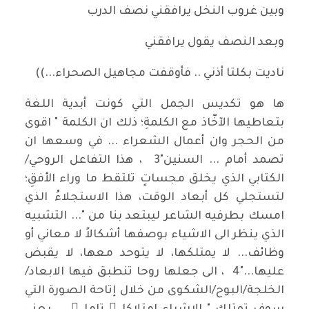
وبين غروب النخل يرافقني نصف الدرب
وبعد النصف يقول يرافقني
ناديت بكلتا أذني .. فأوقفت مجاهيل الصحراء...))
ها هو تكديس الجمل التي كونت أبدية اللغة
بتعاطيها الآخّاذ مع الكلمةِ؛ ذلك ان الكلمة " اقوى
من الحجر وان أعمال الشعراء ... في وسعها ان
تصمد أمام ... السنين"3 ، هذا التفاعل الروحي/
الكتابي الذي يخلق مجساتٍ تلتقط ما وراء الأفقِ؛
لتستجلي كل أبعاد الوقت، هذا الاستجلاءُ الذي
امسك بطرفيه الشاعر ليبتعد بنا من "... التشبيه
الذي ينظر الى الاشياء بوصفها أشكالاً لا معاني أو
وظائف... لا يمتلكها، لا يتوحد معها، لا يقبض
عليها..."4 ، الى جعلها روحا تنطبق فيها الابعاد/
الخلجة/البوح/الشكوى من خلال إتاحة الصورة التي