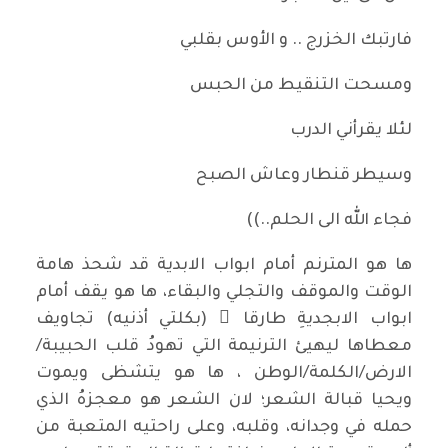
فارتبك الخزرج .. و الأوس بقلبي
ومسحت التنقيط من الحبس
لئلا يقرأني الدرب
وسيطر قنطار وعاش الصبح
فجاء الله الى الحلم..))
ها هو المترنم أمام ابواب الابدية قد شحذ هامة
الوقت والموقف والتجلي والبقاء، ها هو يقف أمام
ابواب الابجديةِ طارقا ً (بكلتي أذنيه) تجاويف
معطاها ليهيئ الترنيمة التي تهودُ قلب الحبيبة/
الارض/الكلمة/الوطن ، ها هو يتشظى ويموت
ويحيا قبالة الشعر؛ لان الشعر هو معجزهُ الذي
حمله في وجدانه، وقلبه، وعلى راحتيه المتعبة من