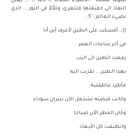
سوف تمتلك " الاشياء امتلاكا ً تاما ً ... يعني
النفاذ الى حقيقتها فتتعرى، وتلألأ في النور ... الذي
يضيء العالم ."5 :
((...أمسكت على الطين لأعرف أين أنا
في آخر ساعات العمر
رفعت الطين الى الرب
بهذا الطين .. تقربت اليه
فأطرد عاطفتيه
وكانت قبضته تشتعل الآن بنيران سوداء
وكان المطر الآن صياحا
وانطبقت كل الأبعاد