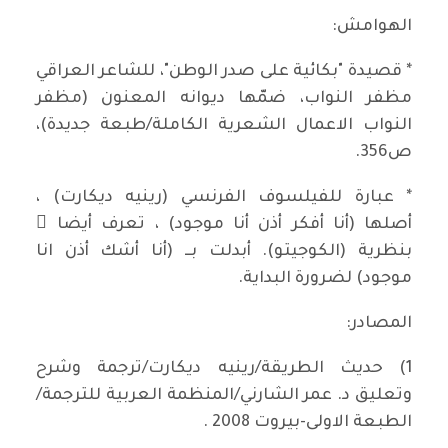
الهوامش:
* قصيدة "بكائية على صدر الوطن"، للشاعر العراقي
مظفر النواب، ضمّها ديوانه المعنون (مظفر
النواب الاعمال الشعرية الكاملة/طبعة جديدة)،
ص356.
* عبارة للفيلسوف الفرنسي (رينيه ديكارت) ،
أصلها (أنا أفكر أذن أنا موجود) ، تعرف أيضا ً
بنظرية (الكوجيتو). أبدلت بــ (أنا أشك أذن انا
موجود) لضرورة البداية.
المصادر:
1) حديث الطريقة/رينيه ديكارت/ترجمة وشرح
وتعليق د. عمر الشارني/المنظمة العربية للترجمة/
الطبعة الاولى-بيروت 2008 .