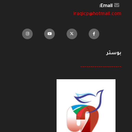
Email:
iraqicp@hotmail.com
بوستر
--------------------