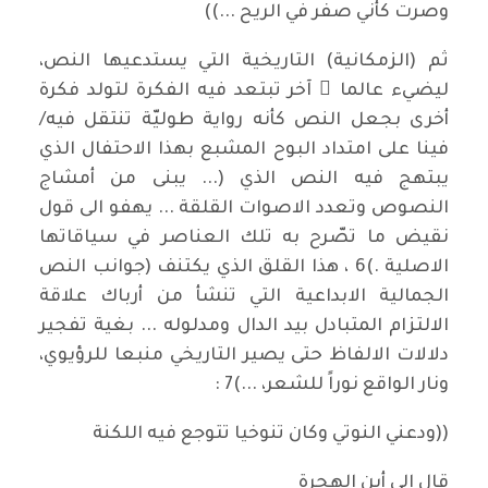
وصرت كأني صفر في الريح ...))
ثم (الزمكانية) التاريخية التي يستدعيها النص،
ليضيء عالما ً آخر تبتعد فيه الفكرة لتولد فكرة
أخرى بجعل النص كأنه رواية طوليّة تنتقل فيه/
فينا على امتداد البوح المشبع بهذا الاحتفال الذي
يبتهج فيه النص الذي (... يبنى من أمشاج
النصوص وتعدد الاصوات القلقة ... يهفو الى قول
نقيض ما تصّرح به تلك العناصر في سياقاتها
الاصلية .)6 ، هذا القلق الذي يكتنف (جوانب النص
الجمالية الابداعية التي تنشأ من أرباك علاقة
الالتزام المتبادل بيد الدال ومدلوله ... بغية تفجير
دلالات الالفاظ حتى يصير التاريخي منبعا للرؤيوي،
ونار الواقع نوراً للشعر، ...)7 :
((ودعني النوتي وكان تنوخيا تتوجع فيه اللكنة
قال الى أين الهجرة