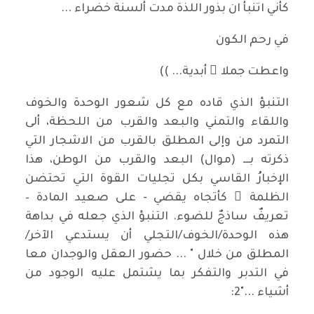
كأني اتنبأ ان بذور اللذة مدت ألسنة خضراء ...
في رحم الكون
واعطت جملا ً أبدية... ))
التنبؤ الذي قاده مع كل شعور الوحدة والخوف
واللقاء والتمني والبعد والقرب من اللحظة، ألى
التمرد من وإلى المطلق بالقرب من الاشجار التي
ذكرته بـــ (موال) البعد والقرب من الوطن، هذا
الإخبارُ القاسي بكل تجليات القوة التي تحتضن
الظلمة َ كأتجاه يقضي - على صعيد المادة –
تعريفٌ ساذجٌ للضوء. التنبؤ الذي جعله في بداهة
هذه الوحدة/الخوف/التجلي أن يستدعي الآخر/
المطلق من خلال " ... حضور العقل والوجدان معا
في التدبر والتفكر بما يشتمل عليه الوجود من
أشياء ..."2: