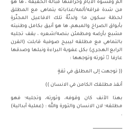
ألم وقسوة الايام وخرافتها قبالة الحقيقة ، ها هو
من شدة فراقه/ألمه/عذاباته يتماهى مع المطلق
لحظة سكون ما؛ ولدتّهُ تلك الافاعيل المجتّرةِ
بأبواق الصراخ والمبهم، ها هو أنيق بكامل وطنيته
مشبع بأرضه ومطمئن بنصه/شعره ، يقف تجليه
بالتماهي مع مطلقه ليبيح صوفية قابلت (القرن
الرابع الهجري) بكل عفوية البراءة ونبلها وصدقها
عارفا ً ثورته وتوجهها :
(( توجهت إلى المطلق في ثقةٍ
أنقذ مطلقك الكامن في الانسان ))
بهذا الآنف كان وقوفه، وثورته، وتجليه؛ فهو
مطلقه؛ لان الانسان والثورة والله : (عملية أبدالية)
.
ـــــــــــــــــــــــــــــــــ