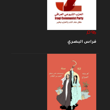
فراس البصري