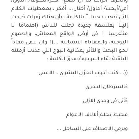
والحرف الزائد، لنا أن نضع، أفكر/أتصوف/ أتذوق/
أعي/أبحث/ أحاول/ أختار ... أفكر ، بمعطيات الكلام
التي تذهب بعيدا ً بالكلمة ، بأن هناك زفرات خرجت
إلينا بفلسفة جديدة تجلت للناس (اهتماما ً
منغرسا ً في أرض الواقع المعاش، والهموم
اليومية، والمعاناة الانسانية ...)1 وان تبقى مفاداً
نحو البحث والتأثر بمكانية البوح التي حددت أزمنته
الباقية بقاء الموجود/صدق الكلمة :
((... كنت أجوب الحزن البشري .. الاعمى
كالسرطان البحري
كأني في وجدي الازلي
محيط يحلم ألالاف الاعوام
ويرمي الاصداف على الساحل ...