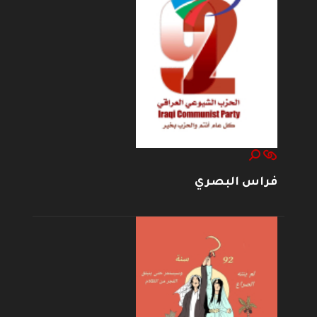
فراس البصري