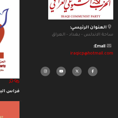
العنوان الرئيسي:
ساحة الاندلس - بغداد - العراق
Email:
iraqicp@hotmail.com
فراس ال