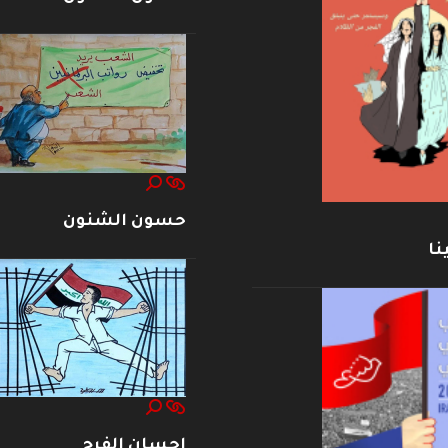
حسون الشنون
نا
إحسان الفرج