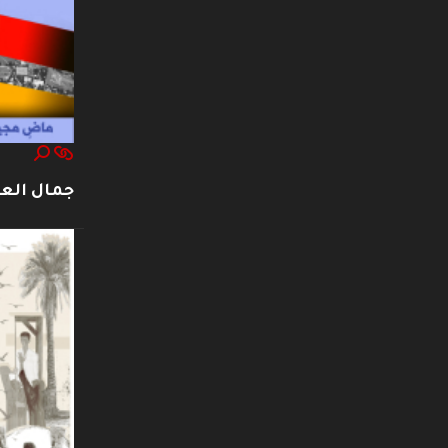
جمال العت