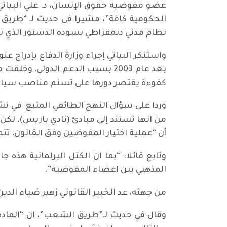
عضو مفوضية حقوق الإنسان، د. علي البياتي
الحكومية كافة”، مشيرا في حديث لـ “طريق 
نظام مدني ديمقراطي يسوده الدستور الذي يؤ
واستنكر البياتي إجراء وزارة الدفاع بإدرا
بعد عام 2003 بسبب الدعم الدو
كفوءة يقتصر دورها على تسنم مناصب سياس
وردا على سؤال النهج الطائفي المتبع في ت
من انها تستند إلى مبادئ (نادي باريس)، لك
أن “عملية اختيار المفوضين وفق القانون، ت
وتابع قائلا: “بما ان الكتل البرلمانية هذه
المذهبي بين اعضاء المفوضية”.
من جهته، عد الخبير القانوني زهير ضياء الد