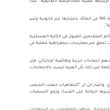
كرستها عملية المحاصصة الطائفية.. تلك
واشار ضياء الدين الى ان هذه الإجراءات المذهبية بالإمكان الطعن بها امام المحكمة الاتحادية، ونقضها 100 في المائة، باعتبارها غير قانونية وغير
ة”.
ائم المتقدمين للقبول في الكلية العسكرية
كات اعمق عبر ممارسات ديمقراطية فعلية في
هم انتماءات حزبية وطائفية “وبالتالي، فإن
كمة تبرر ذلك بأن العبرة ليست بالانتماءات،
ي. واشار الى ان “التظاهرات جعلت الشعب
عزيزها الرقابة على الفساد ورفع التسميات
لاشارة الى مذاهب المتقدمين عن استمارات