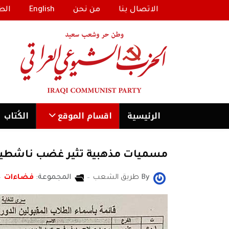
الاتصال بنا
من نحن
English
الط
الرئیسية
اقسام الموقع
الكُتاب
مسميات مذهبية تثير غضب ناشطين
By
طريق الشعب
المجموعة:
فضاءات