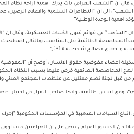
، قال ان “الشعب العراقي بات يدرك اهمية ازاحة نظام ال
الشعب”، الى ان “التظاهرات السلمية والاعلام الرصين، هما
كد اهمية الوحدة الوطنية”.
ج عنوان “المذهب” في قوائم قبول الكليات العسكرية. وقال ا
لي، وخلقت مبدأ المحاصصة الطائفية على المناصب، وبالتالي ا
ية وتحقيق مصالح شخصية لا أكثر”.
شكيلة اعضاء مفوضية حقوق الانسان، أوضح أن “المفوضية لا 
ن نهج المحاصصة الطائفية فرض عليها بسبب النظام الحكومي
تم من قبل لجنة تضم ممثلين عن منظمات المجتمع المدني والا
 جاءت وفق اسس طائفية، وانها صاحب القرار في اختيار اعضا
ين، اتباع السياقات المذهبية في المؤسسات الحكومية “إجراء 
وقال في حديث لـ”طريق الشعب”، ان “المادة 14 من الدستور العراقي تنص على ان 