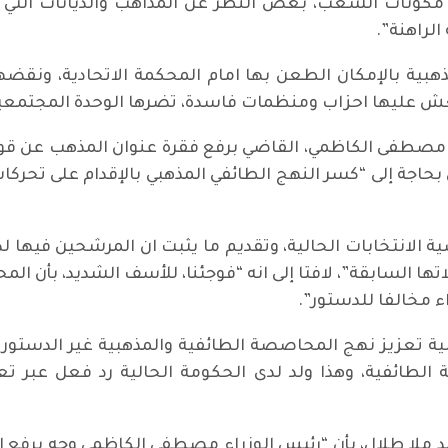
كونات الشعب، بغض النظر عن المذاهب والديانات التي 
الراهنة”.
تنتعش عليها احزاب ومنظمات فاسدة، تضرها الوحدة المجتمعي
زراء مصطفى الكاظمي، القاضي برفع فقرة عنوان المذهب عن قو
بحاجة إلى “كسر النهج الطائفي المذهبي بالإقدام على تحر
الانتخابات الحالية، وتقديم ما يثبت ان المرشحين فيها لدي
 السابقة”، لافتا إلى انه “فوجئنا، للأسف الشديد، بأن المح
اء مخالفا للدستور”.
ية تعزيز نهج المحاصصة الطائفية والمذهبية غير الدستور
ة الطائفية، وهذا ولد لدى الحكومة الحالية رد فعل عبر ت
د ملا طلال، بأن “رئيس الوزراء مصطفى الكاظمي وجه برفع ا