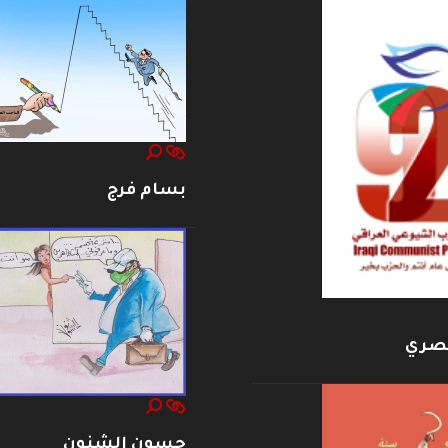
بسام فرج
بصري
حسون الشنون