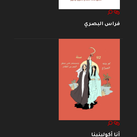
فراس البصري
أنا أكولينينا