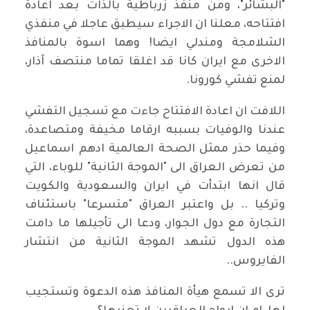
"البشائر"، ومن منفذ زرباطية بالذات بعد اعادة
افتتاحه، معلنا ان الاجراء سيطبق عاجلا في منفذي
الشلامجة ومندلي ايضا! وهما اسوة بالمنافذ
الاخرى مع ايران كانا قد اغلقا تماما منتصف آذار،
لمنع تفشي كورونا.
اللافت ان اعادة الافتتاح جاءت مع تسجيل التفشي
عندنا والوفيات بسببه ارقاما مخيفة ومتصاعدة،
وفيما حذر ممثل الصحة العالمية ادهم اسماعيل
من تعرض العراق الى "الموجة الثانية" للوباء، التي
قال انها ابتدأت في ايران والسعودية والكويت
وتركيا .. بل واعتبر العراق "متسرعا" باستئناف
التجارة مع دول الجوار، ودعا الى تأجيلها ما دامت
هذه الدول تشهد الموجة الثانية من انتشار
الفايروس..
ترى الا تسمع هيأة المنافذ هذه الدعوة وتستجيب