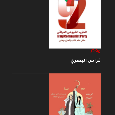
فراس البصري