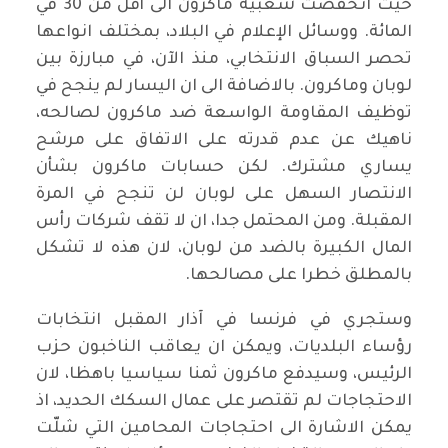
حيث انخفضت شعبية ماكرون الى أقل من 30 في
المائة. ووسائل الإعلام في البلاد، بمختلف انواعها
تحصر السباق الانتخابي، منذ الآن، في مبارزة بين
لوبان وماكرون. بالاضافة الى ان اليسار لم ينجح في
توظيف المقاومة الواسعة ضد ماكرون لصالحه،
ناهيك عن عدم قدرته على الاتفاق على مرشح
يساري مشترك. لكن حسابات ماكرون بشأن
الانتصار السهل على لوبان لن تنجح في المرة
المقبلة. ومن المحتمل جدا، ان لا تقف شركات رأس
المال الكبيرة بالضد من لوبان، لان هذه لا تشكل
بالمطلق خطرا على مصالحها.
وستجري في فرنسا في آذار المقبل انتخابات
رؤساء البلديات، ويمكن ان يعاقب الناخبون حزب
الرئيس، وسيدفع ماكرون ثمنا سياسيا باهظا، لان
الاحتجاجات لم تقتصر على عمال السكك الحديد، اذ
يمكن الاشارة الى احتجاجات المحامين التي شلّت