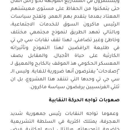
ويستثمرون في المشاريع الموجهة نحو رأس المال
حتى يتمكنوا من الحفاظ على مستوى معيشتهم
المعتاد بعدما يتقدم بهم العمر. وتفتح سياسات
الرئيس ماكرون السوق للخدمات الاجتماعية،
وبالتالي تمهد الطريق لنموذج مجتمعي مختلف
وخاطئ وغير تضامني. لهذا تقف نقابات سي جي تي
في طليعة الرافضين لهذا النموذج وتأثيراته
الكارثية على حياة الأجيال. والمقابل يصف
المعسكر الحكومي هذ الموقف بالكابح والمعيق لـ
"إصلاحات" يفترضون أنها ضرورية للغاية. وليس الـ
سي جي تي وحدها التي تنتقد هذا المشروع، بل ان
ثلثي الفرنسيين يرفضون سياسة ماكرون.
صعوبات تواجه الحركة النقابية
وعموما تواجه النقابات رئيس جمهورية شديد
العجرفة، يمتلك اكثرية في السلطة التشريعية
خاضعة لتوجيهاته، وبالتالي لديه امكانية فرض