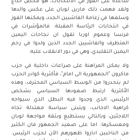
ساعده على الفوز في الانتخابات، هو محض خداع
ولقد فهمت ذلك مارين لوبان على عكس والدها
وسلفها في زعامة الفاشيين الجدد، ويمكنها الفوز
في انتخابات الرئاسة المقبلة. فالمؤشرات في
فرنسا وعموم اوربا تقول ان نجاحات اليمين
المتطرف والفاشيين الجدد الذين ولدوا في رحم
اليمين التقليدي، وهي في دور الانقلاب عليه.
ولا يمكن المراهنة على صراعات داخلية في حزب
ماكرون "الجمهورية الى امام"، فأكثرية كوادر الحزب
لم ينحدروا من الوسط السياسي المحترف، وهذه
الأكثرية ارتبط صعودها السياسي بشخص
الرئيس، الذي وجدوا فيه البطل الذي سيواجه
كراهية الاجانب، ويتبنى سياسة معتدلة تجاه
اللاجئين، وبالتالي يستطيع وبثقة مواجهة لوبان
ومعسكرها. اما على صعيد الجمهور فان الكثير
من الناخبين اداروا ظهورهم الآن لحزب الرئيس.