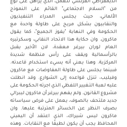
الديمقراطي الفرنسي للعمل، الذي يراهن على نوع
من "السلام الاجتماعي" القائم على النموذج
الألماني، حيث يجلس المدراء التنفيذيون
والنقابيون بشكل مريح على طاولة واحدة مع
الحكومة وفي النهاية "يفوز الجميع"، كما يقول
ماكرون. وان حكاية هذا الاتحاد النقابي، وسكرتيره
العام لوران بيرغر معقدة، لان الأخير يقبل
بالرأسمالية ويقف على رأس منظمة شديدة
المركزية. وهذا يعني أنه يسيء استخدام قاعدته.
فبينما يجلس على طاولة المفاوضات مع ماكرون
وفيليب، تنزل قواعده إلى الشوارع. وقد انطلت
عليه لعبة التغيير اللفظي الذي اجرته الحكومة على
مشروع القانون. ولم يفهم بيرغر أن ماكرون ليبرالي
جديد ملتحف بالصوف، يعمل على فرض سياساته
بصرف النظر عن الخسائر المترتبة عليها. وان
ماكرون ليس شيراك، الذي اعتقد أن اليميني
المحافظ يجب أن يكون لطيفًا مع النقابات. وهذه