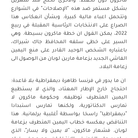
ماكرون دون تحفظ. والأخرى تحتج منذ شهرين
بشكل مستمر ضد هذه "الإصلاحات" في الشوارع
وتتحمل اعباء مالية كبيرة. وبشأن انعكاس هذا
الصراع على الانتخابات الرئاسية المقبلة في ربيع
2022، يمكن القول ان خطة ماكرون بسيطة. وهي
السير على خطى سلفه المحافظ جاك شيراك،
باعتباره الشخص الوحيد القادر على منع اليمين
الفاشي الجديد بزعامة مارين لوبان من الوصول الى
زعامة البلاد.
ان ما يدور في فرنسا ظاهرة ديمقراطية بلا قاعدة:
احتجاج خارج الإطار المعتاد، والذي لا يستطيع
اليمين المتطرف توظيفه. وحكومة ماكرون لا
تمارس الدكتاتورية، ولكنها تمارس استبدادا
"ديمقراطيا" راسخا بواسطة أغلبية برلمانية. هذا
التناقض يعكسه خطاب اليمين المتطرف بزعامة
لوبان. فشعار ماكرون، "لا يمين ولا يسار"، الذي