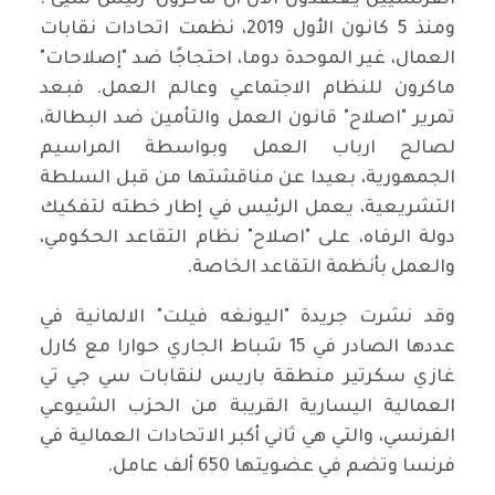
الفرنسيين يعتقدون الآن أن ماكرون "رئيس سيئ".
ومنذ 5 كانون الأول 2019، نظمت اتحادات نقابات
العمال، غير الموحدة دوما، احتجاجًا ضد "إصلاحات"
ماكرون للنظام الاجتماعي وعالم العمل. فبعد
تمرير "اصلاح" قانون العمل والتأمين ضد البطالة،
لصالح ارباب العمل وبواسطة المراسيم
الجمهورية، بعيدا عن مناقشتها من قبل السلطة
التشريعية، يعمل الرئيس في إطار خطته لتفكيك
دولة الرفاه، على "اصلاح" نظام التقاعد الحكومي،
والعمل بأنظمة التقاعد الخاصة.
وقد نشرت جريدة "اليونغه فيلت" الالمانية في
عددها الصادر في 15 شباط الجاري حوارا مع كارل
غازي سكرتير منطقة باريس لنقابات سي جي تي
العمالية اليسارية القريبة من الحزب الشيوعي
الفرنسي، والتي هي ثاني أكبر الاتحادات العمالية في
فرنسا وتضم في عضويتها 650 ألف عامل.