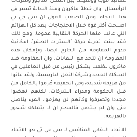
عمالية قوية ووسيطا بين العمل المأجور وشركات
الرأسمال. وان خطة ماكرون ومنذ البداية تسير في
هذا الاتجاه. ومن الصعب القول ان سي جي تي
اصبحت أكثر قوة خلال الاحتجاجات بعد كل الهزائم
التي عانت منها الحركة النقابية عموما. ومع ذلك
فقد بينت تجربة حركة "السترات الصفر"، امكانية
قدوم المقاومة من الخارج ايضا، وبإمكان هذه
المقاومة ان تتحد مع النقابات. وان المقاومة ضد
ماكرون نظمت بشكل رئيس من قبل العاملين في
السكك الحديد وشركة النقل الباريسية. ولقد عانوا
من هزيمة شديدة، وفي الحقيقة هُزموا بالكامل من
قبل الحكومة ومدراء الشركات. لكنهم نهضوا
مجددا وتصرفوا وكأنهم لن يهزموا. المرء يناضل
حتى وان لم ينتصر، فالمهم ان لا يتملكه شعور
بالهزيمة.
الاتحاد النقابي المنافس لـ سي جي تي هو الاتحاد