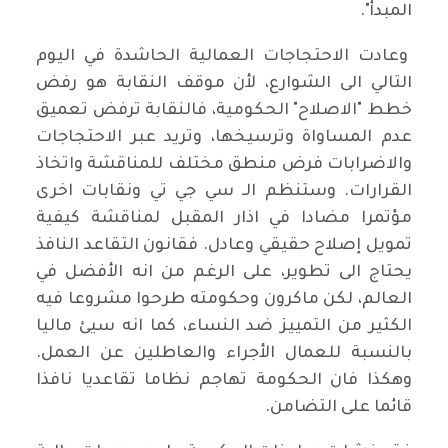
المبدأ".
وعادت الاحتجاجات العمالية الحاشدة في اليوم
التالي الى الشوارع، لأن موقف النقابة هو رفض
خطط "الاصلاح" الحكومية، فالنقابة ترفض تعميق
عدم المساواة وترسيخها، وتريد عبر الاحتجاجات
والاضرابات فرض منطق مختلف للمناقشة واتخاذ
القرارات. وستنظم الـ سي جي تي ونقابات اخرى
مؤتمرا مضادا في اذار المقبل لمناقشة كيفية
تمويل إصلاح حقيقي وعادل. فقانون التقاعد النافذ
يحتاج الى تطوير، على الرغم من انه الأفضل في
العالم، لكن ماكرون وحكومته طرحوا مشروعا فيه
الكثير من التمييز ضد النساء، كما انه سيئ ماليا
بالنسبة للعمال الأجراء والعاطلين عن العمل.
وهكذا فان الحكومة تهاجم نظاما تقاعديا نافذا
قائما على التضامن.