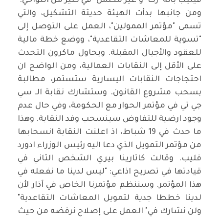
فيليب بأنه "رث" و"غير مكتمل" في كثير من النواحي.
ومن جانبها بدأت الهيئة حديثة التشكيل، والتي
تسمى "مؤتمر الممولين"، العمل على التوصل إلى
"تسوية للمعاشات التقاعدية"، ووضع خطة مالية
للعقود والأجيال المقبلة. ويحاول ماكرون التحدث
على الأقل إلى النقابات العمالية، ومن الواضح ان
احتجاجات النقابات اليسارية ستستمر، مطالبة
بسحب مشروع القانون. وستشارك نقابة الـ سي
جي تي في مؤتمر الحوار مع الحكومة، وفي حال عدم
وجود ارضية للتفاوض سينسحب وفد النقابة. وهذا
ما حدث في 19 شباط، اذ اعلنت النقابة انسحابها
من مؤتمر التمويل الذي دعا اليه رئيس الوزراء ادورد
فليب. وقالت كاتارينا بيري الشخص الثاني في
قيادتها في تصريح اذاعي: "ليس لدينا ما نفعله في
هذا المؤتمر. وسننظم مؤتمرنا الخاص في آذار لأن
لدينا خططا جدية لتمويل المعاشات التقاعدية"
ولن نشارك في" العمل على إصلاح نرفضه من حيث