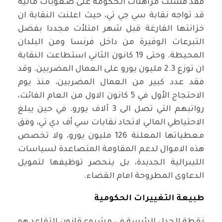
فقد فشلت مراهنات الحكومة على صعوبات مالية
قد تواجه نقابة سي جي تي، حيث اعلنت النقابة ان
خزانتها الفارغة قبل شهر امتلأت مجددا بفضل
التبرعات الوفيرة من داخل فرنسا ومن البلدان
المحيطة. وحتى 19 كانون الثاني استطاعت النقابة
ان توزع 2.3 مليون يورو على العمال المضربين. وقد
فقد عدد كبير من العمال المضربين، منذ يوم
الاحتجاج الأول في 5 كانون الاول من العام الفائت،
رواتبهم التي تصل الى 3 آلاف يورو. في حين يبلغ
الاحتياطي المالي لاتحاد نقابات سي أف دي تي، وفق
معطياتها المعلنة 126 مليون يورو، ولا تخصص
هذه الاموال لدعم المقاومة المتصاعدة لسياسات
الليبرالية الجديدة، بل ينحصر توظيفها لتمويل
الدعاوى المطروحة امام القضاء.
طبيعة التغييرات الحكومية