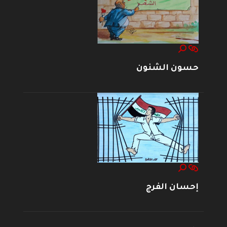
حسون الشنون
إحسان الفرج