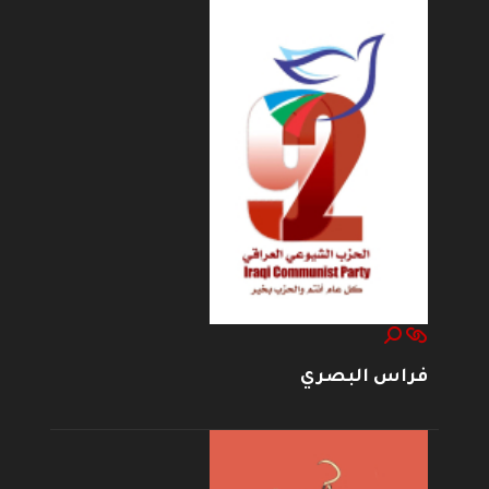
فراس البصري