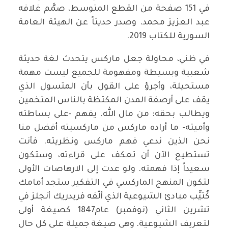
في 151 صفحة من القطع المتوسط، صمَّم غلافه
عبد العزيز محمد. وصدر حديثاً عن الهيئة العامة
السورية للكتاب 2019.
في ظني، محاولة جعل ماركس يتحدث لغة حديثة
شعبية وبسيطة ومفهومة للجميع ليست مهمة
مستحيلة، وأجرؤ على القول بأن المتسول الذي
يقف على أرصفة المدن المكتظة بالناس المتخمين
ويطالب بحقه: من مال الله. يفهم -على بساطته
وأميته- ما أراده ماركس من ماركسيته أفضل منا
نحن الذين ندعي فهم ماركس ونظريته. فأنت
تستطيع الآن أن تعكف على قراءته، وستكون
سعيداً إذا فهمته. ولو عدت إلى الارهاصات الأولى
لتكون المنهج الماركسي في التفكير ستجد أمامك
كُتيِّب مبادئ الشيوعية الذي ألّفه فريدريك أنجلز في
تشرين الثاني (نوفمبر) عام1847 كصيغة أولى
لتعريف الشيوعية. وهي صيغة جميلة على كل حال