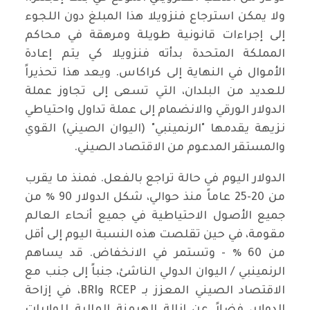
ولا يمكن استرجاع فنزويلا هذا المبلغ دون اللجوء
إلى إجراءات قانونية طويلة ومرهقة في محاكم
المملكة المتحدة بدأته فنزويلا كي يتم إعادة
الأموال في النهاية إلى كراكاس. ويعد هذا تحذيراً
للعديد من البلدان، التي تسعى إلى تجاوز عملة
الدولار الورقي والانضمام إلى عملة تداول واحتياطي
نزيهة يقدمها "الرنمينبي" (اليوان الصيني) القوي
والمستقر المدعوم من الاقتصاد الصيني.
الدولار اليوم في حالة تراجع بالفعل. فمنذ ما يقرب
من 20-25 عاماً منذ حوالي، شكل الدولار 90 ٪ من
جميع الأصول الاحتياطية في جميع أنحاء العالم
مقومة، في حين تقلصت هذه النسبة اليوم إلى أقل
من 60 ٪ - وتستمر في الانخفاض. قد يساهم
الرنمينبي / اليوان الدولي الناشئ، جنباً إلى جنب مع
الاقتصاد الصيني المعزز بـ RCEP وBRI، في إزاحة