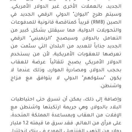
الجديد، بالعملات الأخرى غير الدولار الأمريكي.
وسيتم طرح "اليوان" الدولي الرقمي الجديد في
الصين (RMB) قريباً كمناقصة قانونية للمدفوعات
والتحويلات الدولية، مما سيقلل بشكل كبير من
التعامل بالدولار. وسيصبح "الرنمينبي" الرقمي
الجديد جذاباً للعديد من البلدان التي سئمت من
تعرضها للعقوبات الأمريكية، لأن من يستخدم
الدولار الأمريكي يصبح تلقائياً عرضة للعقاب
بحجب الدولار، ومصادرة الموارد، وذلك عندما لا
يكون "سلوكهم" الدولي لا يتوافق مع مزاج
واشنطن.
وإضافة إلى ذلك، يمكن أن تسرق حتى احتياطيات
البلاد بالدولار، وهي جريمة ارتكبتها واشنطن مع
الإفلات من العقاب وبمساعدة المملكة المتحدة،
على مرأى من العالم. فقد سرق ما قيمته 1.2 مليار
دولار من الذهب الفنزويلي المودع في بنك إنجلترا.