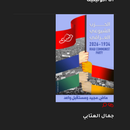
أنا أكولينينا
جمال العتابي