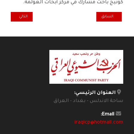
كونيج باحث مشارك في مركز أبحاث العولمة.
المقال السابق: على أعتاب الذكرى الثامنة و الخمسين لانقلاب شباط الأ
المقال التالي: شاهد عيان
السابق
التالي
العنوان الرئيسي:
ساحة الاندلس - بغداد - العراق
Email:
iraqicp@hotmail.com