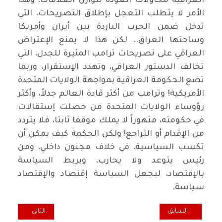
العراقية محاولات العودة لتوازن العلاقات، وهذا
الأمر لا يتطلب التعجل بإطلاق التصريحات، التي
تدخل ضمن الحرب الباردة بين أيران وأمريكا
وساحتها العراق.. لكن هذا لا يمنع الإعتراض
العراقي على تصريحات ترامب المثيرة للجدل، التي
تخالف الدستور العراقي، وتهدد الإستقرار، وربما
تضع الحكومة العراقية بمواجهة الولايات المتحدة
الأمريكية! وترامب من أكثر قادة العالم جدلاً، وأكثر
رؤوساء الولايات المتحدة من حصلت إستقالات
في حكومته، متهوراً لا يملك موقفا ثابتا، فلا يتردد
من الإقدام أو التراجع! ولكن الحكمة كيف يمكن أن
تكسب السياسية، في خلاف مجنون داخلي، ومن
رئيس يتوعد ولا يحارب، ويربط السياسة
بالإقتصاد، ليجعل السياسة إقتصاد والإقتصاد
سياسة.
المقال السابق: سوف ينتظر شعبنا طويلا إن لم يصح من غفوته!
المقال التالي: جاس
السابق
التالي