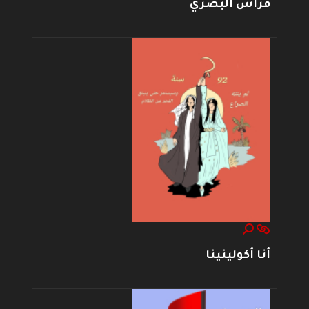
فراس البصري
أنا أكولينينا