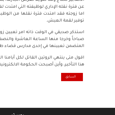
الأضابير تحتاج وقتا طويلا لغرض انجازها،
عن فترة نقله الإداري لوظيفته التي امتدت ل
اما زوجته فقد امتدت فترة نقلها من الوظي
توفير لقمة العيش.
استذكر صديقي في الوقت ذاته امر تعيين زوج
صباحاً وخرجا منها الساعة العاشرة والنصف و
المتضمن تعيينها في إحدى مدارس قضاء طوز 
اقول متى ينتهي الروتين القاتل لكل أيامنا
هذا التأخير، وأين أصبحت الحكومة الالكترو
المقال السابق: همسة ... لكِ المجد كل المجد ثورة 14 تموز
السابق