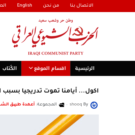
الاتصال بنا
من نحن
English
الط
الرئیسية
اقسام الموقع
الكُتاب
اكول... أيامنا تموت تدريجيا بسبب ا
By
shooq
المجموعة:
آعمدة طریق الش