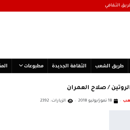
ريق الثقافي
طریق الشعب
الثقافة الجدیدة
مطبوعات
المك
لروتين / صلاح العمران
عب
18 تموز/يوليو 2018
الزيارات: 2392