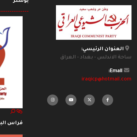
بوستر
--------------
العنوان الرئيسي:
ساحة الاندلس - بغداد - العراق
Email:
iraqicp@hotmail.com
فراس ال