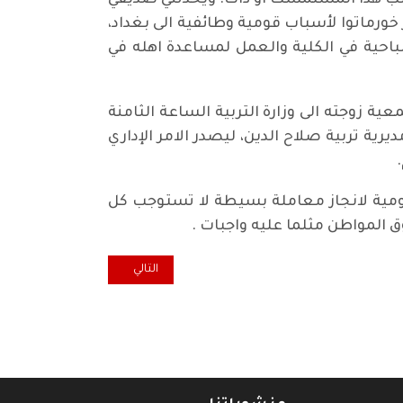
جلب هذا المستمسك او ذاك. ويحدثني صديقي
خورماتوا لأسباب قومية وطائفية الى بغداد،
باحية في الكلية والعمل لمساعدة اهله في
 زوجته الى وزارة التربية الساعة الثامنة
ية تربية صلاح الدين، ليصدر الامر الإداري
حكومية لانجاز معاملة بسيطة لا تستوجب كل
 المواطن مثلما عليه واجبات .
المقال التالي: نقطة ضوء... لِمَ ك
التالي