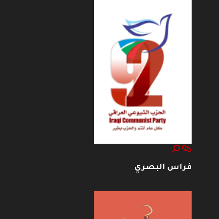
فراس البصري