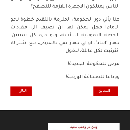
الناس يمتلكون الاجهزة اللازمة للتصفح؟
هنا يأتي دور الحكومة، الملزمة بالتقدم خطوة نحو
الامام! فهل يمكن لها ان تضيف الى مفردات
الحصة التموينية البائسة، ولو مرة كل سنتين،
جهاز "ايباد"، او اي جهاز يفي بالغرض، مع اشتراك
انترنيت لكل عائلة، لنقول:
مرحى للحكومة الجديدة!
ووداعا للصحافة الورقية!
المقال السابق: كل خميس... منهج اقتصادي جديد يرسي العيش المشتر
المقال التالي: كل
السابق
التالي