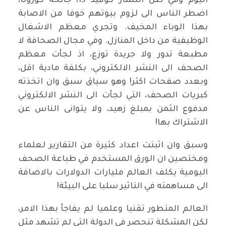
اليوم وفي ظل انتشار كوفيد 19، جائحة كورونا،
اضطر الناس الى لزوم بيوتهم خوفا من الاصابة
بهذا الوباء المخيف. وتجري معظم الاشغال
الوظيفية من داخل المنازل. وفي مجال الصحافة لا
مطبعة تدور ولا جريدة توزع، اذ لجأت معظم
الصحف الى النشر الالكتروني، بكلفة مادية اقل،
وبعدد صفحات اكثر! وهو سياق سبق وان اتخذته
كبريات الصحف، التي لجأت الى النشر الالكتروني
مدفوع الثمن بمبلغ زهيد، ولا يتوانى الناس عن
الاشتراك بها!
وسبق وان اثبتت اعداد كثيرة من التقارير لعلماء
ومختصين ان الورق المستخدم في طباعة الصحف
اليومية يكلف العالم مليارات الدولارات بالاضافة
الى مساهمته في التاثير سلبا على البيئة!
العالم المتطور تقنيا وعلميا لم يفاجأ بهذا الامر،
لكن المشكلة تنحصر في الدولة التي لم تشهد مثل