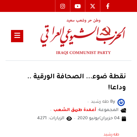
نقطة ضوء... الصحافة الورقية ..
وداعا!
By
طه رشيد
المجموعة:
آعمدة طریق الشعب
04 حزيران/يونيو 2020
الزيارات: 4271
طه رشيد