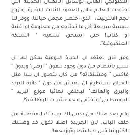
التكنولجي الهائل لوسائل الاتصال الحديثة التي
اجتاحت العالم خلال العقود الثلاث الاخيرة، وبزوغ
نجم الانترنيت، الذي اختصر مجمل حياتنا، ووفر لنا
بلمسة سريعة كل ما نحتاجه من معلومة او اغنية
او كتاب! حتى استحق تسمية " الشبكة
العنكبوتية".
ومن كان يعتقد ان الحياة اليومية يمكن لها ان
تسير بانتظام من دون وجود تلفون " ارضي" وبدون "
فاكس " ومشتقاته؟ من كان يتصور ان بلدا مثل
العراق يستطيع ان يعيش من دون " دائرة البريد
والبرق والهاتف" ليختفي نهائيا موزع البريد "
البوسطجي" وتختفي معه عشرات الوظائف؟!
ولم يعد هناك من يدس لك جريدتك المفضلة من
خلف الباب. لان الجريدة اصلا تكون قد وصلتك
الكترونيا قبل طباعتها وتوزيعها!