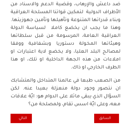
ضد داعش والاٍرهاب، وقضية الدعم والاسناد من
الأطراف الدولية لتمكين قواتنا المسلحة العراقية
وبناء قدراتها المتنوعة وتأهيلها وتأمين جهوزيتها.
وهذا ما يجب ان يخضع كاملا لسياسة الدولة
العراقية العامة، المرسومة من قبل سلطاتها
وهيئاتها المخولة دستوريا وبشفافية ووفقا
لمصالح البلد العليا، ولا يخضع لاية اعتبارات او
املاءات من هذه الجهة الداخلية او تلك، او هذا
الطرف الخارجي او ذاك.
من الصعب طبعا في عالمنا المتداخل والمتشابك
ان نتصور وجود دولة منعزلة بعيدا عنه. لكن
السؤال الذي يبقى ماثلا على الدوام هو: ايّة علاقات
معه، وعلى ايّة اسس تقام، ولمصلحة من؟
المقال السابق: المكتب السياسي للحزب الشيوعي العراقي : اوقفوا حملة ال
المقال التالي: م
السابق
التالي