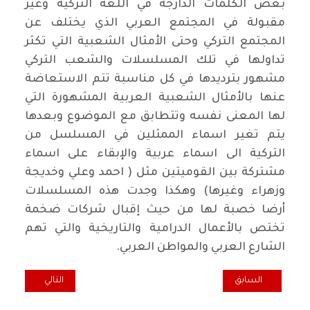
بعض الكلمات الدارجة في اللغة التركية وغير
مقبولة في المجتمع العربي الذي يختلف عن
المجتمع التركي وحتى الأمثال الشعبية التي تكثر
تداولها في تلك المسلسلات والشعب التركي
مشهور بترديدها في كل مناسبة تتم الاستعاضة
عنها بالأمثال الشعبية العربية المشهورة التي
لها المعنى نفسه وتتطابق مع الموضوع وبعدها
يتم تغير اسماء الممثلين في المسلسل من
التركية الى اسماء عربية والإبقاء على اسماء
مشتركة بين القوميتين مثل ( احمد وعلي وخديجة
وزهراء وغيرها) وهكذا وجدت هذه المسلسلات
أرضا خصبة لها من حيث إقبال شركات ضخمة
تختص بالأعمال الدرامية والتاريخية والتي تهم
الشارع العربي والمواطن العربي.
المقال السابق: فضاء شعبي... عزيز السماوي المسكون بالاهازيج وحلم 
المقال التالي: مده
السابق
التالي