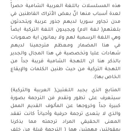
هذه المسلسلات باللغة العربية الشامية حصراً
لعدة أسباب منها انّ بعض الأتراك القاطنين في
مدن تجاور سوريا لديهم جذور عربية ويتحدثون
بلغتهم( لغة الام) ويجيدون اللغة التركية ايضاً
وهي اللغة الرسمية لهم ولا يعانون اية صعوبات
في هذا المضمار ومعظم مترجمينا لديهم
شهادات عليا وتخصصية في هذا المجال والجدير
بالذكر هنا ان اللهجة الشامية قريبة جداً من
اللهجة التركية من حيث طنين الكلمات والإيقاع
الخاص بها).
المتابع الذي يجيد اللغتين( العربية والتركية)
سيتعرف على تطور وتقدم فن الترجمة بصورة
كبيرة جداً وخروجها عن المألوف القديم الممل
والذي لا يتعدى ترجمة حرفية وأحياناً كانت تفقد
المعنى الحقيقي المراد ترجمته مما يذكرنا
بمقولتين مهمتين هما ( الترجمة قبلة من خلف