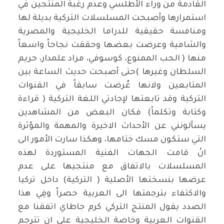
القادمة من وراء الأطلسي وعدم رغبة المنتجين في
استمرارها وأصبحت المسلسلات التركية بديلة لها
ومنافسة حقيقية للدراما الخليجية والمصرية
والشامية وعرضت بعضها وحققت نجاحاً واسعاً
منها ( الحب الممنوع، كوسوفي، مراد علمدار، حريم
السلطان وغيرها )حتى أصبحت حديث الساعة بين
المتابعين ولانها عُرضت سابقاً في القنوات
التركية وقد تابعتها لإجادتي اللغة التركية ( قراءة
وكتابة وتكلماً) فكان البعض من المشاهدين
يسألونني عن الأحداث الاخيرة والمهمة والمؤثرة
التي ستكون مسك ختامها، وهكذا سارت الأمور الى
انْ قامت الجهات الفنية المستوردة لهذه
المسلسلات بالاتفاق مع منتجيها على عدم
عرضها بنسختها الأصلية ( التركية) داخل تركيا
والاكتفاء بترجمتها الى العربية حصراً وفِي هذا
الصدد يقول المنتج التركي كرم جاطاي اتفقنا مع
القنوات العربية وخاصة الخليجية على ان تترجم