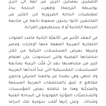
الأصليين بممثلين آخرين من لغة الى اخرى
بواسطة الترجمة) وظهرت الدبلجة بناءً
لمقتضيات الحاجة الضرورية لان الكثير من
المتابعين كانوا يجدون صعوبة بالغة في متابعة
الترجمة الكتابية آو لا يستطيعون القراءة.
في العقد الأخير من الألفيّة الثانية قامت القنوات
التلفازية العربية المهمة منها الإمارات ومصر
وغيرها بعرض المسلسلات التركية من خلال
شاشاتها الفضية والتي استحوذت على اهتمام
كبير من مشاهديها بعد انْ قلّت الرغبة بمتابعة
المسلسلات المكسيكية التي تبدأ أحداثها الغريبة
ولا تنتهي وهي بعيدة عن واقعنا الشرقي وتحوي
مقاطع لا تليق بالمجتمعات العربية المسلمة
والمتديّنة وهذا ما تناقلته بعض المؤسسات
والشخصيّات المؤثرة الموجودة في الساحة الفنية
وقتذاك، وعلى إثرها أفلت نجومية تلك الدراما