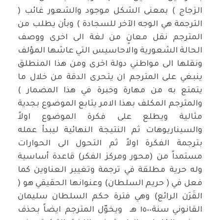
الزجاج ) بمعنى الشكل موجود والشعور غائب (
الترجمة هي الوجه الآخر للسجادة ) وبأن يطلب من
المترجم نقل معانٍ من لغة الى اخرى ووصف
الحالة الشعورية والاحاسيس التي عاشها المؤلف
ونقلها الى مواطني دولة اخرى ومن هذا المنطلق
ينبغي على المترجم ان يتحرى الدقة من خلال ما
يتمتع به من مهارة وخبرة في هذا المضمار )
والمترجم المكلف بهذا الامر يتابع الموضوع بجدية
مثالية ويطلع على فكرة الموضوع اولاً
والسيناريوهات ثم النتيجة النهائية ليبدأ عمله
بترجمة الفكرة اولاً ثم التحول الى الحوارات
مستمداً من (محور ومركز الفكر) قاعدة أساسية
وله حرية مطلقة في ترجمة وتغيير العناوين كما
فعل في ( حريم السلطان) وعنوانها الحقيقي هو (
القَرَن الرائع) وهي فترة حكم السلطان سليمان
القانوني سنة١٥٠٠ هـ ويخوّل المترجم ايضاً بحذف