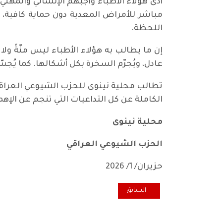
أدى هؤلاء الأطباء واجبهم الإنساني والمه
اللحظة.
إن ما يطالب به هؤلاء الأطباء ليس منّةً ول
عادل، ويُجرّم السخرة بكل أشكالها. كما يُجس
تطالب محلية نينوى للحزب الشيوعي العراقي 
الكاملة عن كل التداعيات التي تنجم عن الإه
محلية نينوى
الحزب الشيوعي العراقي
حزيران/ 1/ 2026
المقال السابق: بلاغ ختامي عن اللقاء الحواري لقوى وش
السابق