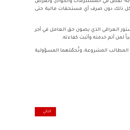
وبة؛ نقص في المستلزمات والكوادر، وتعرض
فية، وضغط عمل استثنائي تجاوزت ساعاته 180 ساعة شهرياً. كل ذلك دون صرف أي مستحقات مالية حتى
دستور العراقي الذي يصون حق العامل في أجر
اً لمن أتم خدمته وأثبت كفاءته.
 المطالب المشروعة، وتُحمّلهما المسؤولية
المقال التالي: شيوعيو ميسان ي
التالي