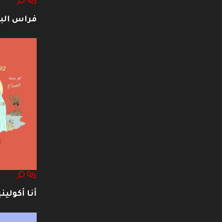
فراس ال
أنا أكوليني