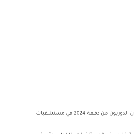
تتابع محلية نينوى للحزب الشيوعي العراقي باهتمام بالغ الاحتجاج المشروع الذي أعلنه الأطباء المقيمون الدوريون من دفعة 2024 في مستشفيات