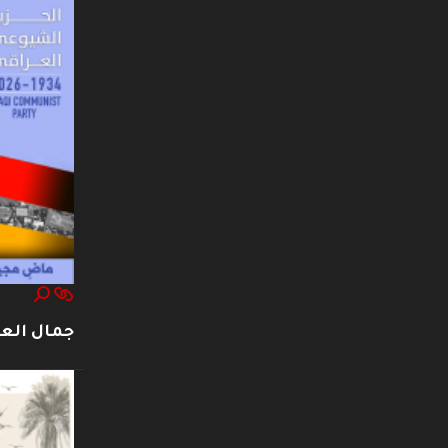
جمال العت