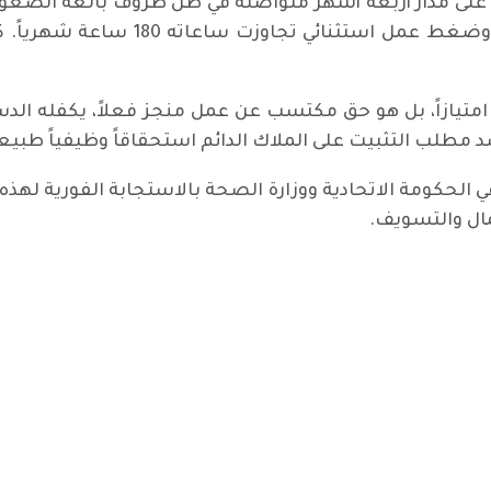
ني على مدار أربعة أشهر متواصلة في ظل ظروف بالغة الصع
مباشر للأمراض المعدية دون حماية كا
ا امتيازاً، بل هو حق مكتسب عن عمل منجز فعلاً، يكفله ال
ّد مطلب التثبيت على الملاك الدائم استحقاقاً وظيفياً طبيعي
الحكومة الاتحادية ووزارة الصحة بالاستجابة الفورية لهذه
مال والتسويف.
خصيات يسارية