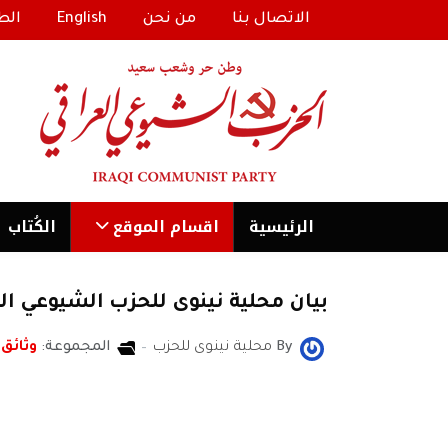
الاتصال بنا
من نحن
English
الط
الرئیسية
اقسام الموقع
الكُتاب
بيان محلية نينوى للحزب الشيوعي ال
By
محلية نينوى للحزب
المجموعة:
وثائق 
محلية نينوى للحزب